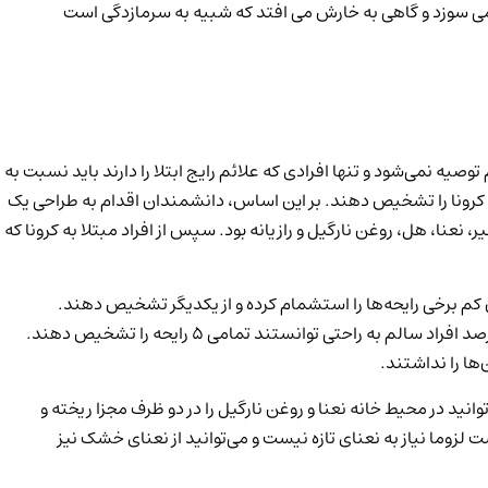
می­ سوزد و گاهی به خارش می ­افتد که شبیه به سرمازدگی است
راکز درمانی و بیمارستان ها، مراجعه به این مکان‌ها برای انجام تست ابتلا به کووید ۱۹ برای عموم مردم توصیه نمی‌شود و تنها افرادی که علائم رایج ابتلا را دارند باید نسبت به
 به کرونا را تشخیص دهند. بر این اساس، دانشمندان اقدام به طراحی یک
 را از میان ۳۰ رایحه انتخاب کردند. این پنج ماده شامل سیر، نعنا، هل، روغن نارگیل و رازیانه بود. سپس از افراد مبتلا به کرونا که
ن کم برخی رایحه‌ها را استشمام کرده و از یکدیگر تشخیص دهند.
همچنین نزدیک به ۴۰ درصد از بیماران کرونایی دستکم نتوانستند رایحه یکی از این ۵ ماده را تشخیص دهند. این در حالی است که نزدیک به ۹۰ درصد افراد سالم به راحتی توانستند تمامی ۵ رایحه را تشخیص دهند.
ها را نداشتند.
انید در محیط خانه نعنا و روغن نارگیل را در دو ظرف مجزا ریخته و
وما نیاز به نعنای تازه نیست و می‌توانید از نعنای خشک نیز