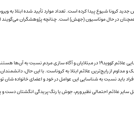
وید-۱۹ جان باخته‌اند. ویروس کرونا همچنان در حال موتاسیون (جهش) است. چنانچه پژوهش
در مورد ویروس کرونا دانشمندان به طور گسترده در حال کار بر روی شناسایی علائم کووید19 در
 مداوم از رایج‌ترین علائم ابتلا به کروناست. با این حال، دانشمندان
 سایر علائم احتمالی نظیر ورم، جوش یا رنگ­ پریدگی انگشتان دست و پا 