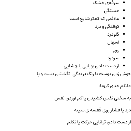
سرفه‌­ی خشک
خستگی
علائمی که کم­تر شایع است:
کوفتگی و درد
گلودرد
اسهال
ورم
سردرد
از دست دادن بویایی یا چشایی
جوش زدن پوست یا رنگ­ پریدگی انگشتان دست و پا
علائم جدی کرونا:
به سختی نفس کشیدن یا کم ­آوردن نفس
درد یا فشار روی قفسه­ ی سینه
از دست دادن توانایی حرکت یا تکلم