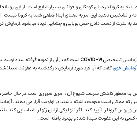
لا به کرونا در میان کودکان و جوانان بسیار شایع است. از این رو، انجا
ایحه را تشخیص دهید این امر به معنای ابتلا قطعی شما به کرونا نیست.
COVID-19
است که در آن از نمونه گرفته شده توسط س
زمایش خون
گفت که آیا فرد مورد آزمایش در گذشته به عفونت مبتلا شده
س به منظور کاهش سرعت شیوع آن ، امری ضروری است.در حال حاضر ، ای
یی دو ژن خاص SARS-CoV-2 می تواند تشخیص ویروس کرونا را تأیید کند. اگر تنها یکی از این ژ
کسی به این عفونت مبتلا شده و بهبود یافته است.