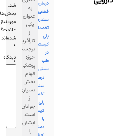
ارویی
درمان
شد.
به
قطعی
بخش‌های
عنوان
سندرم
موردنیاز
یکی
تخمدان‌
علامت‌گذاری
از
پلی‌
شده‌اند
کارآفرینان
کیستیک‌
*
برجسته
در
حوزه
دیدگاه
طب
*
پزشکی،
سنتی
الهام
درمان
بخش
سندرم
بسیاری
تخمدان
از
پلی
جوانان
کیستیک
است.
با
ایشان
دمنوش
با
نعناع