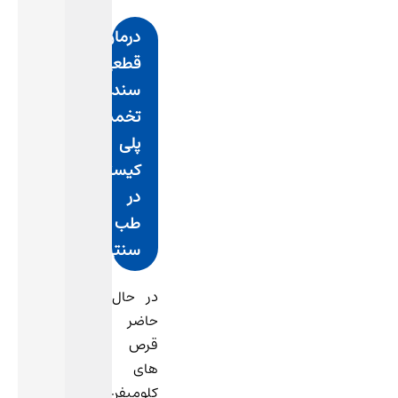
درمان
قطعی
سندرم
تخمدان‌
پلی‌
کیستیک‌
در
طب
سنتی
در حال
حاضر
قرص
های
کلومیفن