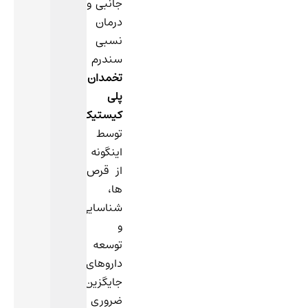
جانبی و
درمان
نسبی
سندرم
تخمدان
پلی
کیستیک
توسط
اینگونه
از قرص
ها،
شناسایی
و
توسعه
داروهای
جایگزین
ضروری