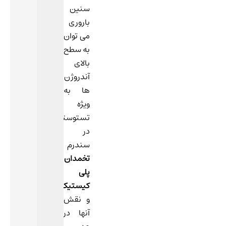
سنین
باروری
می توان
به سطح
بالای
آندروژن
ها به
ویژه
تستوسترون
در
سندرم
تخمدان
پلی
کیستیک
و نقش
آنها در