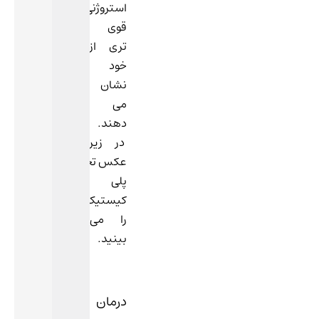
استروژنی
قوی
تری از
خود
نشان
می
دهند.
در زیر
عکس تخمدان
پلی
کیستیک
را می
بینید.
درمان