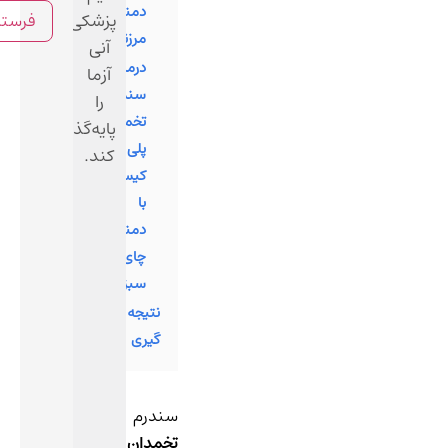
دمنوش
پزشکی
مرزنجوش
آنی
درمان
آزما
سندرم
را
تخمدان
پایه‌گذاری
پلی
کند.
کیستیک
با
دمنوش
چای
سبز
نتیجه
گیری
سندرم
تخمدان