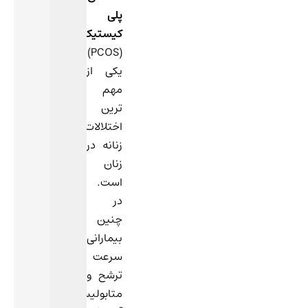
پلی
کیستیک
(PCOS)
یکی از
مهم
ترین
اختلالات
زنانه در
زنان
است.
در
چنین
بیمارانی،
سرعت
ترشح و
متابولیسم