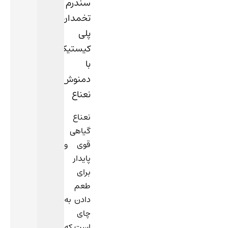
سندرم
تخمدان
پلی
کیستیک
با
دمنوش
نعناع
نعناع
گیاهی
قوی و
پایدار
برای
طعم
دادن به
چای
است که