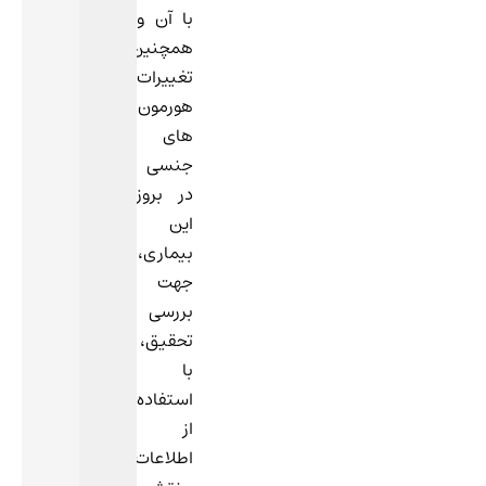
با آن و
همچنین
تغییرات
هورمون
های
جنسی
در بروز
این
بیماری،
جهت
بررسی
تحقیق،
با
استفاده
از
اطلاعات