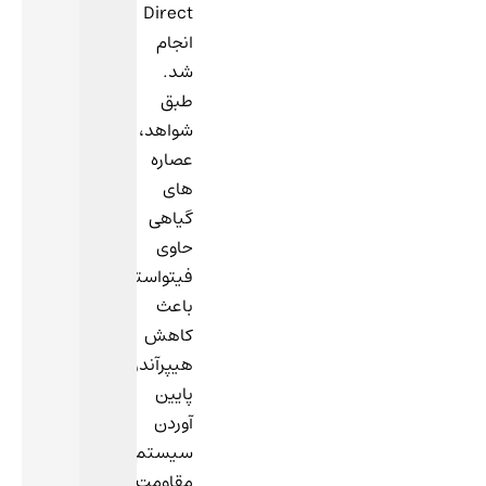
Direct
انجام
شد.
طبق
شواهد،
عصاره
های
گیاهی
حاوی
فیتواستروژن
باعث
کاهش
هیپرآندروژنیسم،
پایین
آوردن
سیستم
مقاومت