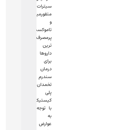
سیترات،
متفورمین
و
تاموکسیفن
پرمصرف
ترین
داروها
برای
درمان
سندرم
تخمدان‌
پلی‌
کیستیک‌
هستند.
با توجه
به
عوارض