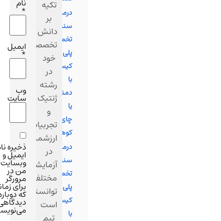
نام
تکیه
*
درمان
بر
سندرم
دانش
تخمدان‌
تخصصی
ایمیل
پلی‌
*
خود
کیستیک‌
در
با
رشته
وب‌
دمنوش
ژنتیک
سایت
یا
و
چای
تجربیات
کوهی
ارزشمندشان
ذخیره نام،
درمان
در
ایمیل و
سندرم
وبسایت
آزمایشگاه‌های
من در
تخمدان
مختلف،
مرورگر
برای زمانی
پلی
توانسته
که دوباره
کیستیک
دیدگاهی
است
می‌نویسم.
با
تیم