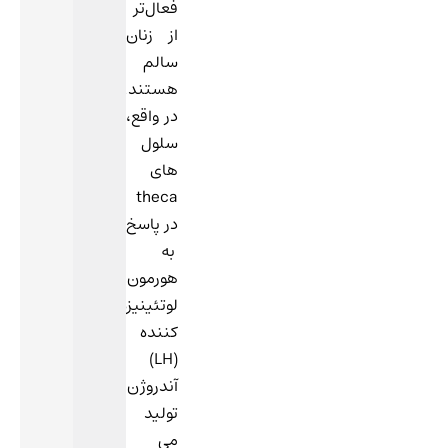
فعال‌تر
از زنان
سالم
هستند.
در واقع،
سلول
های
theca
در پاسخ
به
هورمون
لوتئینیزه
کننده
(LH)
آندروژن
تولید
می