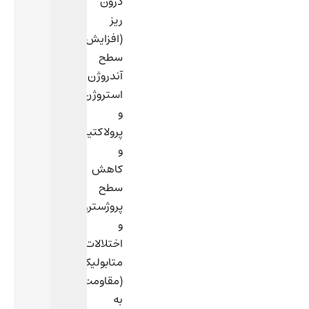
درون
ریز
(افزایش
سطح
آندروژن،
استروژن
و
پرولاکتین
و
کاهش
سطح
پروژسترون)
و
اختلالات
متابولیک
(مقاومت
به