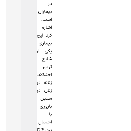
در
بیماران
است،
اشاره
کرد. این
بیماری
یکی از
شایع
ترین
اختلالات
زنانه در
زنان در
سنین
باروری
با
احتمال
بروز 4 تا