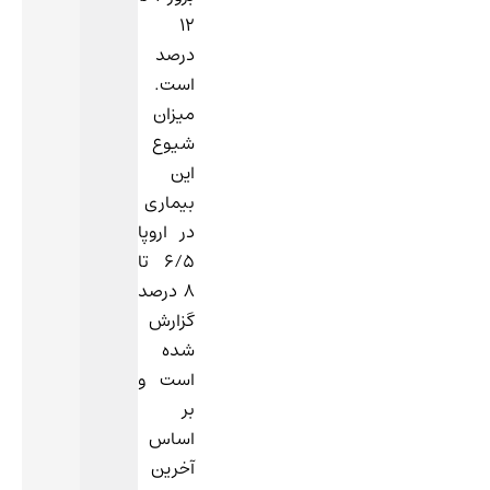
12
درصد
است.
میزان
شیوع
این
بیماری
در اروپا
6/5 تا
8 درصد
گزارش
شده
است و
بر
اساس
آخرین