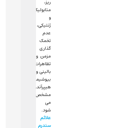
ریز،
متابولیک
و
ژنتیکی،
عدم
تخمک
گذاری
مزمن و
تظاهرات
بالینی و
بیوشیمیایی
هیپرآندروژنیسم
مشخص
می
شود.
علائم
سندرم