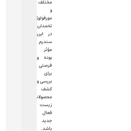
مختلف
و
مورفولوژی
تخمدان
در این
سندرم
مؤثر
بوده و
فرصتی
برای
بررسی و
کشف
محصولات
زیست
فعال
جدید
باشد.