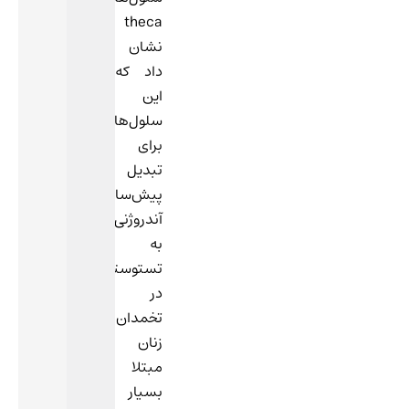
theca
نشان
داد که
این
سلول‌ها
برای
تبدیل
پیش‌سازهای
آندروژنی
به
تستوسترون
در
تخمدان
زنان
مبتلا
بسیار