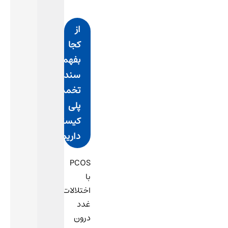
از
کجا
بفهمیم
سندرم
تخمدان
پلی
کیستیک
داریم؟
PCOS
با
اختلالات
غدد
درون