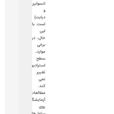
انسولین
و
دیابت)
است. با
این
حال، در
برخی
موارد،
سطح
استرادیول
تغییر
نمی
کند.
مطالعات
آزمایشگاهی
روی
سلول‌های