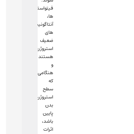
شوند.
فیتواستروژن
ها،
آنتاگونیست
های
ضعیف
استروژن
هستند
و
هنگامی
که
سطح
استروژن
بدن
پایین
باشد،
اثرات