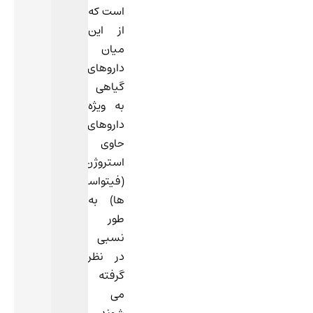
است که
از این
میان
داروهای
گیاهی
به ویژه
داروهای
حاوی
استروژن
(فیتواستروژن
ها) به
طور
نسبی
در نظر
گرفته
می