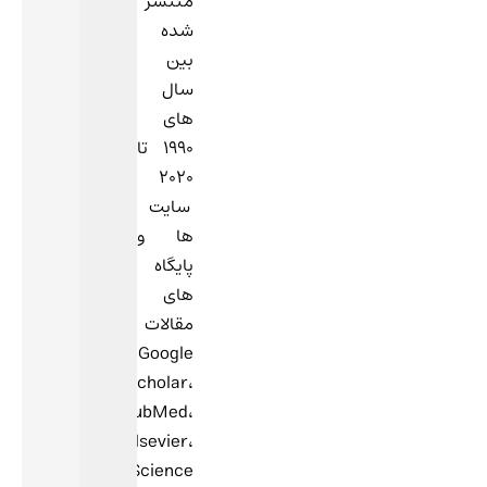
منتشر
شده
بین
سال
های
1990 تا
2020
سایت
ها و
پایگاه
های
مقالات
Google
Scholar،
PubMed،
Elsevier،
Science