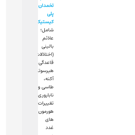
تخمدان
پلی
کیستیک
،
شامل؛
علائم
بالینی
(اختلالات
قاعدگی،
هیرسوتیسم،
آکنه،
طاسی و
ناباروری)،
تغییرات
هورمون
های
غدد