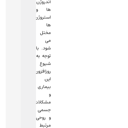
آندروژن
ها و
استروژن
ها
مختل
می
شود. با
توجه به
شیوع
روزافزون
این
بیماری
و
مشکلات
جسمی
و روحی
مرتبط