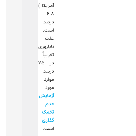
آمریکا )
6.8
درصد
است.
علت
ناباروری
تقریباً
در 75
درصد
موارد
مورد
آزمایش
عدم
تخمک
گذاری
است.