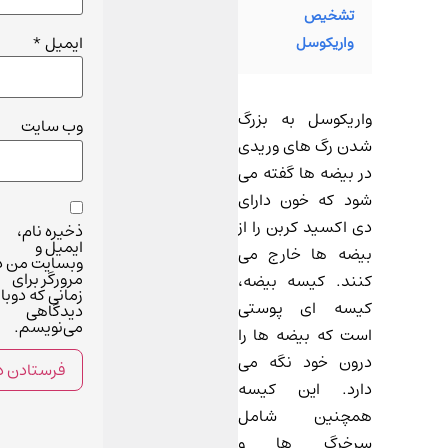
تشخیص
ایمیل
*
واریکوسل
واریکوسل به بزرگ
وب‌ سایت
شدن رگ های وریدی
در بیضه ها گفته می
شود که خون دارای
دی اکسید کربن را از
ذخیره نام،
ایمیل و
بیضه ها خارج می
وبسایت من د
مرورگر برای
کنند. کیسه بیضه،
زمانی که دوبار
کیسه ای پوستی
دیدگاهی
می‌نویسم.
است که بیضه ها را
درون خود نگه می
دارد. این کیسه
همچنین شامل
سرخرگ ها و