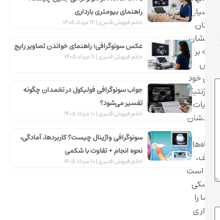
 بسیاری
راهنمای بیومتری بارداری
خانم فرنوش قنبری
12 مرداد 1405
 جوانان
. ایشان
عکس سونوگرافی؛ راهنمای خواندن تصاویر رایج
 تکیه بر
خانم فرنوش قنبری
11 مرداد 1405
دانش
صی خود
جواب سونوگرافی فولیکول در تخمدان چگونه
شته ژنتیک
تفسیر می‌شود؟
تجربیات
خانم فرنوش قنبری
10 مرداد 1405
شمندشان
در
سونوگرافی واژینال چیست؟ کاربردها، آمادگی،
یشگاه‌های
نحوه انجام + تفاوت با شکمی
ختلف،
خانم فرنوش قنبری
10 مرداد 1405
نسته است
م پزشکی
ی آزما را
یه‌گذاری