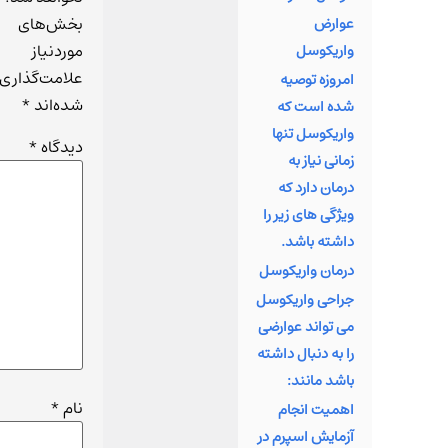
بخش
بخش‌های
عوارض
از
موردنیاز
واریکوسل
است
علامت‌گذاری
امروزه توصیه
با
شده‌اند
*
شده است که
واریکوسل تنها
دیدگاه
*
تخص
زمانی نیاز به
در ر
درمان دارد که
و 
ویژگی های زیر را
ارز
داشته باشد.
درمان واریکوسل
آزما
جراحی واریکوسل
م
می تواند عوارضی
توا
را به دنبال داشته
تی
باشد مانند:
آن
نام
*
اهمیت انجام
پا
آزمایش اسپرم در