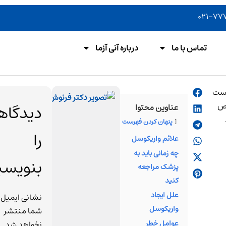
تماس با ما
درباره آنی آزما
دیدگاه
عناوین محتوا
ف
پنهان کردن فهرست
ق
را
علائم واریکوسل
د
چه زمانی باید به
م
بنویسی
پزشک مراجعه
فرن
کنید
به ع
علل ایجاد
از 
نشانی ایمیل
واریکوسل
برج
شما منتشر
عوامل خطر
پزش
نخواهد شد.