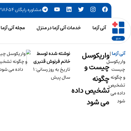
مشاوره رایگان ۷۷۷۱۸۶۵۴-۰۲۱
آنی آزما
خدمات آنی آزما در منزل
مجله آنی آزما
منو
آنی آزما
|
واریکوسل
نوشته شده توسط
واریکوسل
خانم فرنوش قنبری
چیست و
چیست
تاریخ به روز رسانی: 1
چگونه
و چگونه
سال پیش
تشخیص
تشخیص داده
داده می
می شود
شود