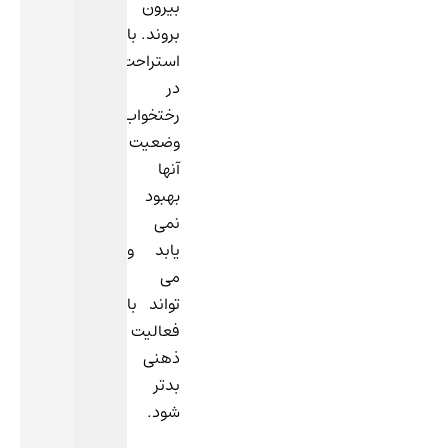
بیرون
بروند. با
استراحت
در
رختخواب
وضعیت
آنها
بهبود
نمی
یابد و
می
تواند با
فعالیت
ذهنی
بدتر
شود.