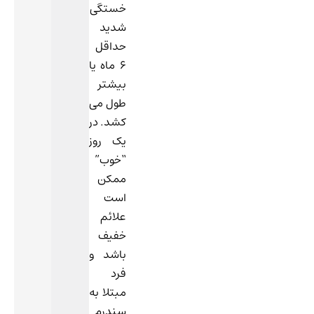
خستگی
شدید
حداقل
6 ماه یا
بیشتر
طول می
کشد. در
یک روز
“خوب”
ممکن
است
علائم
خفیف
باشد و
فرد
مبتلا به
سندرم