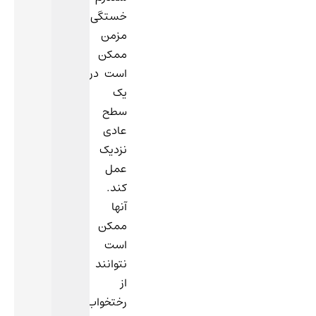
خستگی
مزمن
ممکن
است در
یک
سطح
عادی
نزدیک
عمل
کند.
آنها
ممکن
است
نتوانند
از
رختخواب