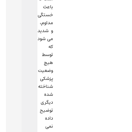
باعث
خستگی
مداوم،
و شدید
می شود
که
توسط
هیچ
وضعیت
پزشکی
شناخته
شده
دیگری
توضیح
داده
نمی