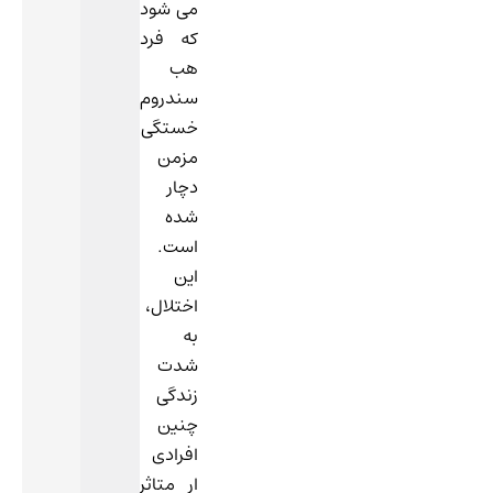
می شود
که فرد
هب
سندروم
خستگی
مزمن
دچار
شده
است.
این
اختلال،
به
شدت
زندگی
چنین
افرادی
ار متاثر