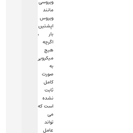
ویروسی
مانند
ویروس
اپشتین
بار ،
اگرچه
هیچ
میکروبی
به
صورت
کامل
ثابت
نشده
است که
می
تواند
عامل