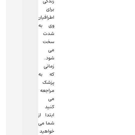
زندگی
برای
اطرافیان
وی به
شدت
سخت
می
شود.
زمانی
که به
پزشک
مراجعه
می
کنید
ابتدا از
شما می
خواهید