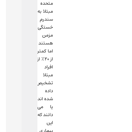
متحده
مبتلا به
سندرم
خستگی
مزمن
هستند
اما کمتر
از 20٪ از
افراد
مبتلا
تشخیص
داده
شده اند
یا می
دانند که
این
بیماری