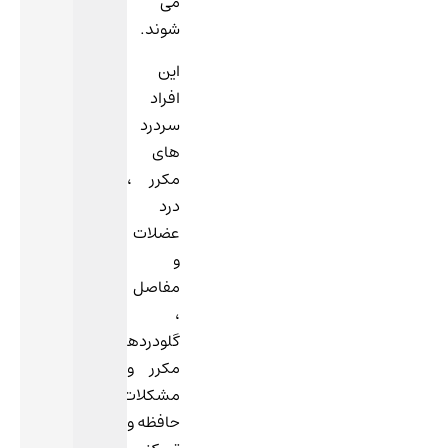
می
شوند.
این
افراد
سردرد
های
مکرر ،
درد
عضلات
و
مفاصل
،
گلودردهای
مکرر و
مشکلات
حافظه و