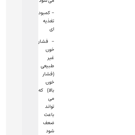
می شود
– کمبود
تغذیه
ای
– فشار
خون
غیر
طبیعی
(فشار
خون
بالا) که
می
تواند
باعث
ضعف
شود