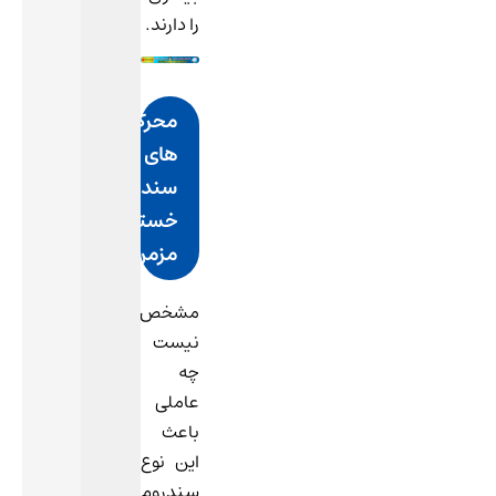
را دارند.
محرک
های
سندرم
خستگی
مزمن
مشخص
نیست
چه
عاملی
باعث
این نوع
سندروم