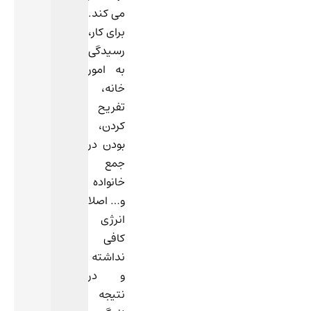
می کند.
برای کار،
رسیدگی
به امور
خانه،
تفریح
کردن،
بودن در
جمع
خانواده
و… اصلا
انرژی
کافی
نداشته
و در
نتیجه