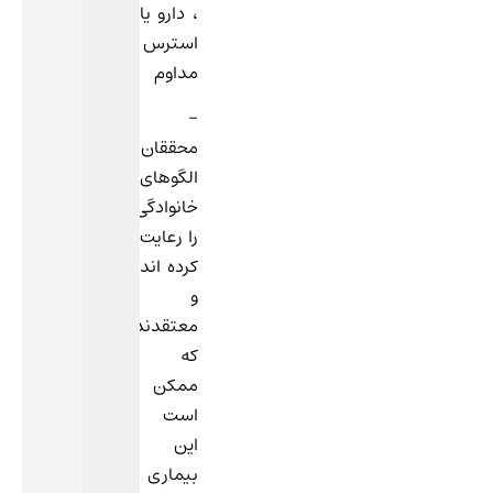
، دارو یا
استرس
مداوم
–
محققان
الگوهای
خانوادگی
را رعایت
کرده اند
و
معتقدند
که
ممکن
است
این
بیماری