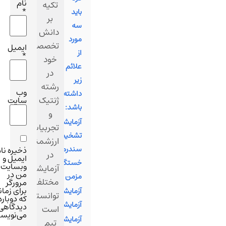
نام
تکیه
*
بايد
بر
سه
دانش
مورد
تخصصی
ایمیل
از
*
خود
علائم
در
زير
رشته
وب‌
داشته
ژنتیک
سایت
باشد:
و
آزمایشات
تجربیات
تشخیص
ارزشمندشان
سندرم
ذخیره نام،
در
ایمیل و
خستگی
وبسایت
آزمایشگاه‌های
من در
مزمن
مختلف،
مرورگر
برای زمانی
آزمایشات
توانسته
که دوباره
آزمایشگاهی
دیدگاهی
است
می‌نویسم.
آزمایشات
تیم