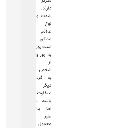
تمرکز
دارند.
شدت و
نوع
علائم
ممکن
است روز
به روز و
از
شخص
به فرد
دیگر
متفاوت
باشد ،
اما به
طور
معمول