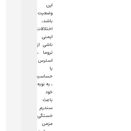
این
وضعیت
باشد،
اختلالات
ایمنی
ناشی از
تروما ،
استرس
یا
حساسیت
، به نوبه
خود
باعث
سندرم
خستگی
مزمن