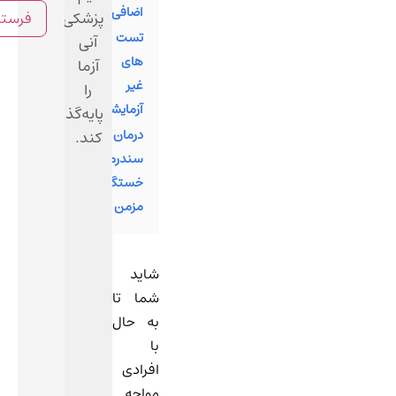
اضافی
پزشکی
تست
آنی
های
آزما
غیر
را
آزمایشگاهی
پایه‌گذاری
درمان
کند.
سندرم
خستگی
مزمن
شاید
شما تا
به حال
با
افرادی
مواجه