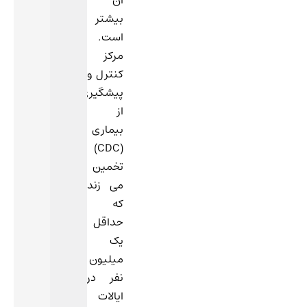
آن
بیشتر
است.
مرکز
کنترل و
پیشگیری
از
بیماری
(CDC)
تخمین
می زند
که
حداقل
یک
میلیون
نفر در
ایالات