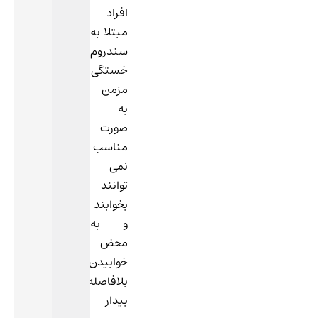
افراد
مبتلا به
سندروم
خستگی
مزمن
به
صورت
مناسب
نمی
توانند
بخوابند
و به
محض
خوابیدن،
بلافاصله
بیدار