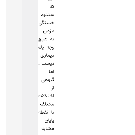
كه
سندرم
خستگی
مزمن
به هیچ
وجه یك
بیماری
نیست ،
اما
گروهی
از
اختلالات
مختلف
با نقطه
پایان
مشابه