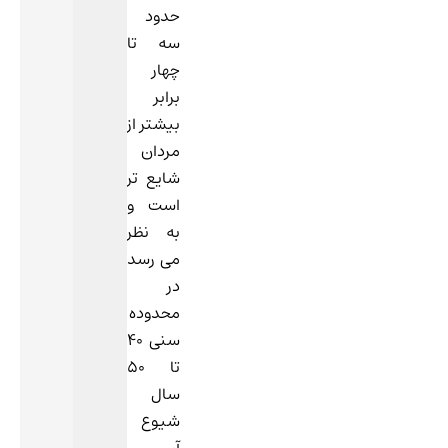
حدود
سه تا
چهار
برابر
بیشتر از
مردان
شایع تر
است و
به نظر
می رسد
در
محدوده
سنی 40
تا 50
سال
شیوع