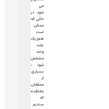
می
شود. در
حالی که
ممکن
است
هنوز یک
علت
واحد
مشخص
شود ،
بسیاری
از
محققان
معتقدند
که
سندرم