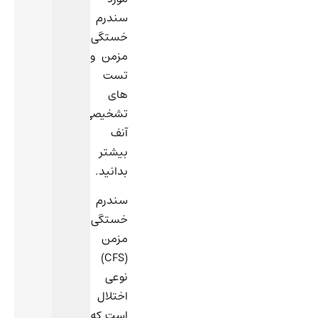
سندرم
خستگی
مزمن و
تست
های
تشخیصی
آنف
بیشتر
بدانید.
سندرم
خستگی
مزمن
(CFS)
نوعی
اختلال
است که