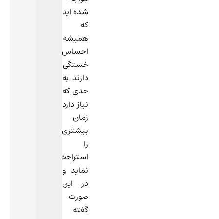
شده اید
که
همیشه
احساس
خستگی
دارند به
حدی که
نیاز دارد
زمان
بیشتری
را
استراحت
نماید و
در این
صورت
گفته