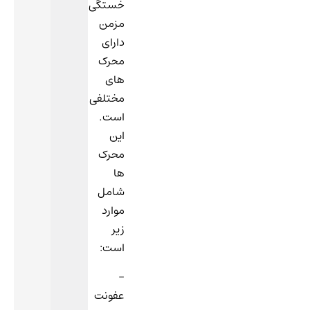
خستگی
مزمن
دارای
محرک
های
مختلفی
است.
این
محرک
ها
شامل
موارد
زیر
است:
–
عفونت