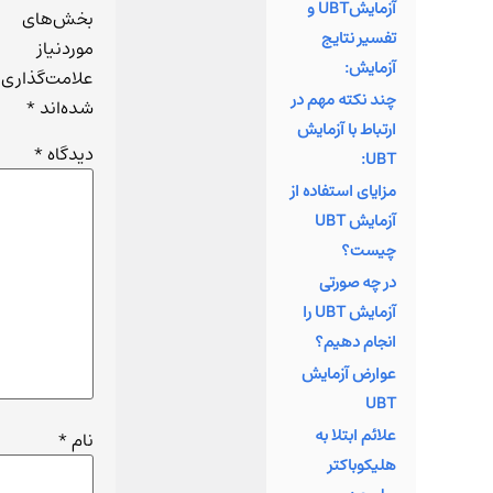
کند.
آزمایشUBT و
بخش‌های
تفسیر نتایج
موردنیاز
آزمایش:
علامت‌گذاری
چند نکته مهم در
شده‌اند
*
ارتباط با آزمایش
دیدگاه
*
UBT:
مزایای استفاده از
آزمایش UBT
چیست؟
در چه صورتی
آزمایش UBT را
انجام دهیم؟
عوارض آزمایش
UBT
علائم ابتلا به
نام
*
هلیکوباکتر