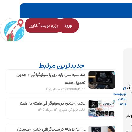
رزرو نوبت آنلاین
ورود
جدیدترین مرتبط
محاسبه سن بارداری با سونوگرافی + جدول
تطبیق هفته
له
26
14 مرداد 1405
Anyazmalab
اردیبهشت
1401 در
عکس جنین در سونوگرافی هفته به هفته
12:14
خانم فرنوش قنبری
12 مرداد 1405
نم
AC، BPD، FL در سونوگرافی جنین چیست؟
ای