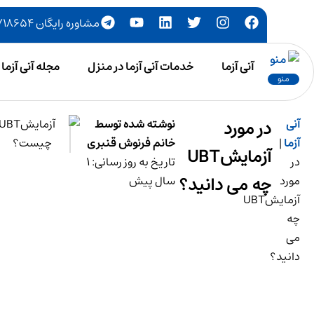
مشاوره رایگان ۷۷۷۱۸۶۵۴-۰۲۱
آنی آزما
خدمات آنی آزما در منزل
مجله آنی آزما
منو
آنی
در مورد
نوشته شده توسط
آزما
|
خانم فرنوش قنبری
آزمایشUBT
در
تاریخ به روز رسانی: 1
چه می دانید؟
مورد
سال پیش
آزمایشUBT
چه
می
دانید؟