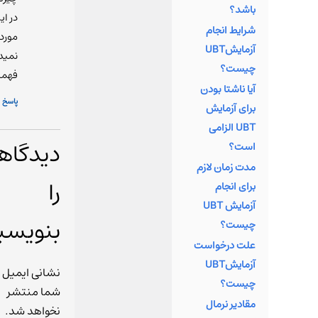
باشد؟
بخش بسیاری
در ای
شرایط انجام
از جوانان
مورد
آزمایشUBT
است. ایشان
نمید
چیست؟
با تکیه بر
فهمی
دانش
آیا ناشتا بودن
پاسخ
تخصصی خود
برای آزمایش
در رشته ژنتی
UBT الزامی
دیدگاه
و تجربیات
است؟
ارزشمندشان
مدت زمان لازم
را
در
برای انجام
آزمایشگاه‌ها
آزمایش UBT
بنویسی
مختلف،
چیست؟
توانسته است
علت درخواست
تیم پزشکی
آزمایشUBT
نشانی ایمیل
آنی آزما را
چیست؟
شما منتشر
پایه‌گذاری
مقادیر نرمال
نخواهد شد.