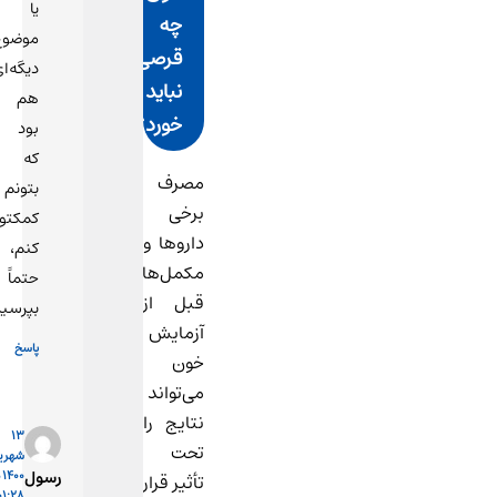
یا
چه
موضوع
قرصی
دیگه‌ای
نباید
هم
خورد؟
بود
که
مصرف
بتونم
برخی
کمکتون
داروها و
کنم،
مکمل‌ها
حتماً
قبل از
بپرسید.
آزمایش
پاسخ
خون
می‌تواند
نتایج را
13
تحت
شهریور
رسول
1400 در
تأثیر قرار
01:28