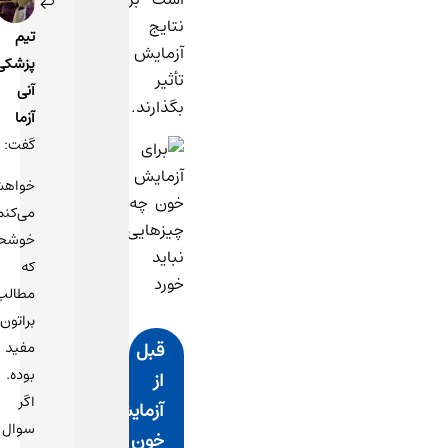
اسفند
نتایج
1403
تیم
در
آزمایش
پزشکی
12:35
تأثیر
آنی
بگذارند.
آزما
گفت:
خواهش
می‌کنم!
خوشحالم
که
مطالب
براتون
قبل
مفید
بوده.
از
اگر
آزمایش
سوال
خون