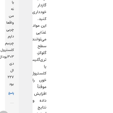
یا
گازدار
نه
خودداری
من
کنید.
واقعا
این مواد
چربی
غذایی
دارم
می‌توانند
چربیم
سطح
کلسترول
گلوکز،
303بودال
تری‌گلیسیرید
دی
یا
ال
کلسترول
227
خون را
بود
موقتاً
افزایش
پاسخ
داده و
نتایج
12