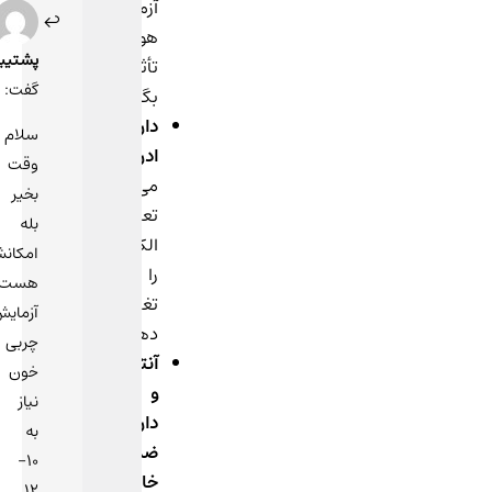
آزمایش‌های
1 آذر
1400
هورمونی
در
پشتیبان
تأثیر
10:16
گفت:
بگذارند.
داروهای
سلام
ادرارآور
:
وقت
می‌توانند
بخیر
تعادل
بله
الکترولیت‌ها
امکانش
را
هست
تغییر
آزمایش
دهند.
چربی
آنتی‌بیوتیک‌ها
خون
و
نیاز
داروهای
به
ضدافسردگی
10-
خاص
:
12