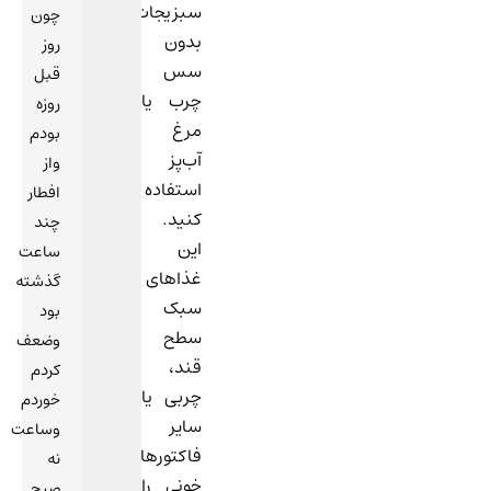
سبزیجات
چون
بدون
روز
سس
قبل
چرب یا
روزه
مرغ
بودم
آب‌پز
واز
استفاده
افطار
کنید.
چند
این
ساعت
غذاهای
گذشته
سبک
بود
سطح
وضعف
قند،
کردم
چربی یا
خوردم
سایر
وساعت
فاکتورهای
نه
خونی را
صبح