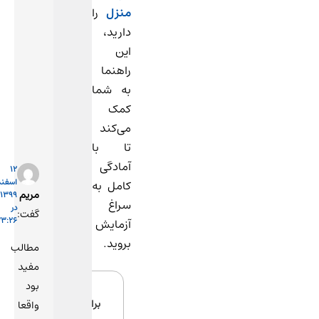
بودن
منزل
را
رو
دارید،
کامل
این
رعایت
راهنما
کنین.
به شما
کمک
پاسخ
می‌کند
تا با
آمادگی
12
اسفند
کامل به
مریم
1399
سراغ
در
گفت:
23:26
آزمایش
بروید.
مطالب
مفید
بود
برای
واقعا