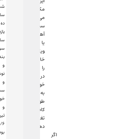
این
شب
مکمل‌ها
ساعت
می‌توانند
ده
سطح
یازده
آهن
ساندویج
یا
سوسیس
ویتامین‌های
بندری
خاصی
و
را
نوشابه
در
و
خون
سس
به
خوردم
طور
و
کاذب
تیرویییدم
تغییر
۴/۶
دهند.
بود
اگر