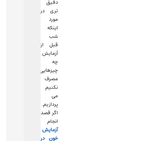
(قند
دقیق
ناشتای
تری در
خون)
مورد
یا
اینکه
آزمایش‌های
شب
مرتبط
قبل از
با
آزمایش
متابولیسم
چه
ممکنه
چیزهایی
دقتش
مصرف
کمتر
نکنیم
بشه.
می
برای
پردازیم.
نتایج
اگر قصد
دقیق‌تر،
انجام
بهتره
آزمایش
ناشتا
خون در