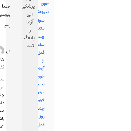
خون
پزشکی
حتماً
نتیجه‌گیری
آنی
بپرسید.
سوالات
آزما
پاسخ
متداول
را
چند
پایه‌گذاری
ساعت
کند.
8
قبل
اردیبهشت
هانیه
1404 در
از
21:12
گفت:
آزمایش
خون
سلام
نباید
من
قرص
چکاب
خورد؟
داشتم
چند
صبح
روز
پاشدم
قبل
۲ساعت