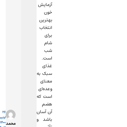
پرچرب
آزمایش
و
خون
سنگین
بهترین
پرهیز
انتخاب
کرده
برای
و
شام
ناشتایی
شب
خود
است.
را
غذای
رعایت
سبک به
فرمایید.
معنای
وعده‌ای
پاسخ
است که
هضم
آن آسان
26
اردیبهشت
باشد و
1400 در
محمد
تأثیر