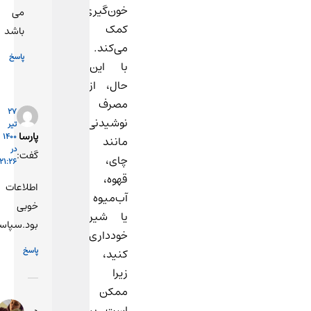
خون‌گیری
می
کمک
باشد
می‌کند.
پاسخ
با این
حال، از
مصرف
27
نوشیدنی‌هایی
تیر
پارسا
1400
مانند
در
گفت:
چای،
21:26
قهوه،
اطلاعات
آب‌میوه
خوبی
یا شیر
بود.سپاسگذارم
خودداری
پاسخ
کنید،
زیرا
ممکن
27
است بر