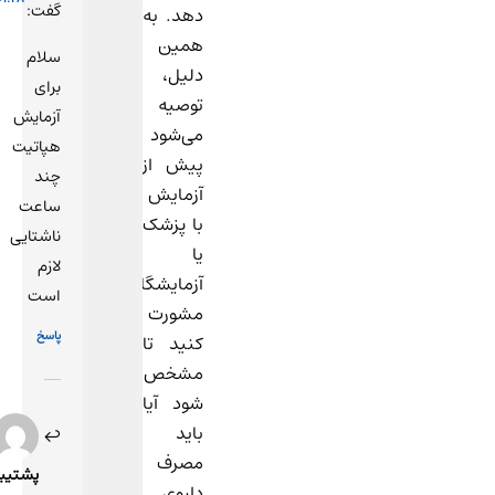
گفت:
دهد. به‌
همین
سلام
دلیل،
برای
توصیه
آزمایش
می‌شود
هپاتیت
پیش از
چند
آزمایش
ساعت
با پزشک
ناشتایی
یا
لازم
آزمایشگاه
است
مشورت
پاسخ
کنید تا
مشخص
شود آیا
13
باید
آذر
مصرف
1400
پشتیبان
در
داروی