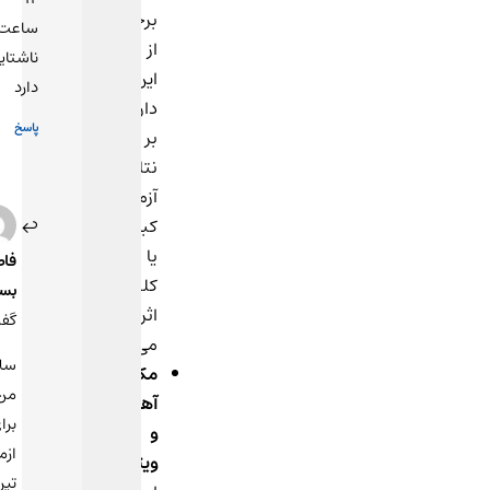
برخی
ساعت
از
ناشتایی
این
دارد
داروها
پاسخ
بر
نتایج
آزمایش‌های
3
کبدی
بهمن
یا
1403
فاطمه
در
کلیوی
بستان
21:41
اثر
گفت:
می‌گذارند.
سلام
مکمل‌های
من
آهن
برای
و
ازمایش
ویتامین‌ها
:
تیروییدم