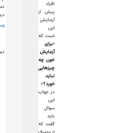
افراد
اشتباه
پیش از
درمیاد؟
آزمایش
پاسخ
این
است که
«
برای
5
آزمایش
خرداد
خون چه
1404
تیم
در
چیزهایی
پزشکی
12:05
نباید
آنی
خورد؟
»
آزما
در جواب
گفت:
این
سلام
سوال
چای
باید
مشکلی
گفت که
نداره،
از مصرف