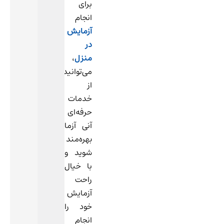
برای
تاثیر
انجام
داشته
آزمایش
باشه،
در
البته
منزل
،
به
می‌توانید
میزان
از
کم.
خدمات
این
حرفه‌ای
تاثیر
آنی آزما
به
بهره‌مند
چند
شوید و
دلیل
با خیال
می‌تونه
راحت
اتفاق
آزمایش
بیفته:
خود را
چربی:
انجام
سوسیس