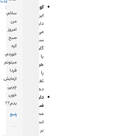
10:18
کورتیکواستروئیدها
:
سلام،
این
من
داروها
امروز
می‌توانند
صبح
سطح
کره
گلوکز
خوردم،
یا
میتونم
هورمون‌ها
فردا
را
ازمایش
تغییر
چربی
دهند.
خون
داروهای
بدم؟؟
ضدبارداری
:
ممکن
پاسخ
است
بر