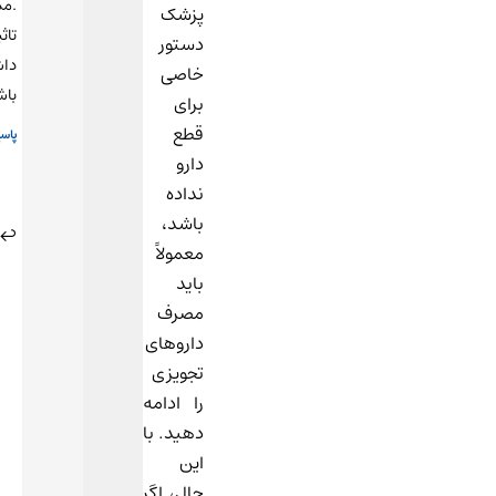
.ممکنه
پزشک
تاثیر
دستور
داشته
خاصی
باشه؟
برای
قطع
پاسخ
دارو
نداده
باشد،
27
اسفند
معمولاً
1403
تیم
باید
در
پزشکی
11:17
مصرف
آنی
داروهای
آزما
تجویزی
گفت:
را ادامه
دهید. با
سلام.
این
بله،
حال، اگر