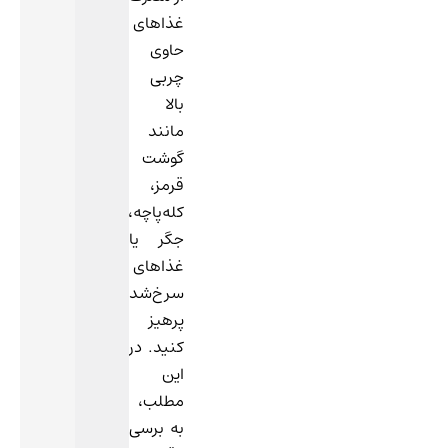
ولی
غذاهای
قند
حاوی
خوراکی
چربی
(حتی
بالا
دو
مانند
حبه)
گوشت
ممکنه
قرمز،
روی
کله‌پاچه،
قند
جگر یا
خون
غذاهای
و
سرخ‌شده
انسولین
پرهیز
تأثیر
کنید. در
بذاره.
این
نتیجه
مطلب،
FBS
به برسی