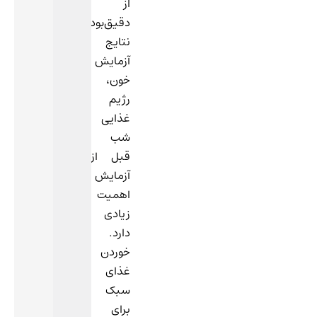
از
استناد
دقیق‌بودن
بهتر
نتایج
است
آزمایش
شب
خون،
قبل
رژیم
از
غذایی
انجام
شب
آزمایشاتی
قبل از
که
آزمایش
نیاز
اهمیت
به
زیادی
ناشتایی
دارد.
دارند
خوردن
از
غذای
خوردن
سبک
غذاهای
برای