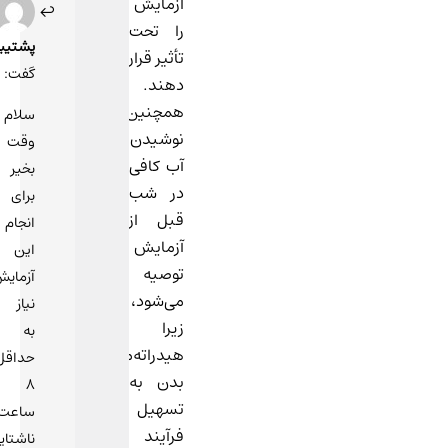
آزمایش
خرداد
را تحت
1400
پشتیبان
در
تأثیر قرار
گفت:
11:36
دهند.
همچنین،
سلام
نوشیدن
وقت
آب کافی
بخیر
در شب
برای
قبل از
انجام
آزمایش
این
توصیه
آزمایش
می‌شود،
نیاز
زیرا
به
هیدراته‌ماندن
حداقل
بدن به
8
تسهیل
ساعت
فرآیند
ناشتایی