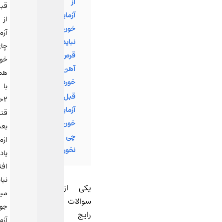
از
قبل
آزمایش
از
خون
آزمایش
نباید
چای
قرص
خوردم
آهن
همراه
خورد؟
با
قبل
۲حبه
آزمایش
قند
خون
بعد
چی
ازمایش
نخوریم؟
یادم
افتاد
نباید
یکی از
میخوردم
سوالات
جواب
رایج
آزمایشم