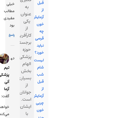
قبل
خیلی
به
از
مطالب
عنوان
آزمایش
مفیدی
یکی
خون
بود
از
چه
کارآفرینان
پاسخ
قرصی
برجسته
نباید
حوزه
خورد؟
پزشکی،
27
لیست
اسفند
الهام
1403
شام
تیم
بخش
در
شب
پزشکی
12:34
بسیاری
قبل
آنی
از
از
آزما
جوانان
آزمایش
گفت:
است.
چربی
ایشان
خواهش
خون
با
می‌کنم!
چند