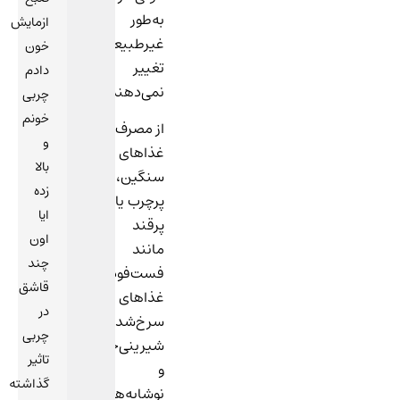
به‌طور
ازمایش
غیرطبیعی
خون
تغییر
دادم
نمی‌دهند.
چربی
خونم
از مصرف
و
غذاهای
بالا
سنگین،
زده
پرچرب یا
ایا
پرقند
اون
مانند
چند
فست‌فود،
قاشق
غذاهای
در
سرخ‌شده،
چربی
شیرینی‌جات
تاثیر
و
گذاشته
نوشابه‌های