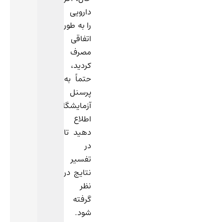
ممکنه
دارویی
خوردن
را به طور
ساندویچ
اتفاقی
سوسیس
مصرف
بندری،
کردید،
نوشابه
حتماً به
و
پرسنل
سس
آزمایشگاه
در
اطلاع
شب
دهید تا
قبل
در
از
تفسیر
آزمایش
نتایج در
تیروئید،
نظر
روی
گرفته
نتیجه‌ی
شود.
آزمایش