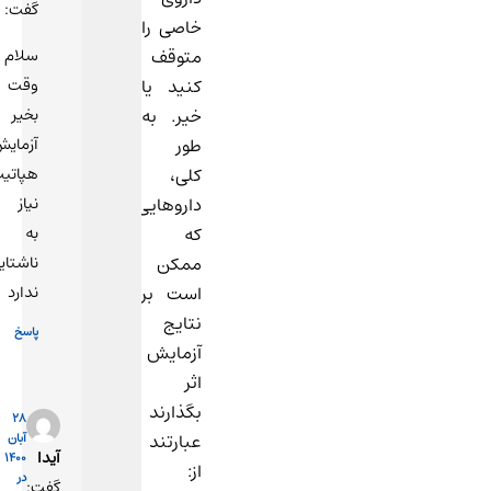
گفت:
11:17
خاصی را
سلام
متوقف
وقت
کنید یا
بخیر
خیر. به
آزمایش
طور
هپاتیت
کلی،
نیاز
داروهایی
به
که
ناشتایی
ممکن
ندارد
است بر
نتایج
پاسخ
آزمایش
اثر
بگذارند
28
عبارتند
آبان
آیدا
1400
از:
در
گفت: