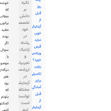
تکیه
خوشحالم
روز
بر
که
قبل
دانش
مطالب
از
تخصصی
براتون
آزمایش
خود
مفید
خون
در
بوده.
نباید
رشته
اگر
قرص
ژنتیک
سوال
ویتامین
و
یا
خورد؟
تجربیات
موضوع
نکات
ارزشمندشان
دیگه‌ای
تکمیلی
در
هم
برای
آزمایشگاه‌های
بود
آمادگی
مختلف،
که
قبل
توانسته
بتونم
از
است
کمکتون
آزمایش
تیم
کنم،