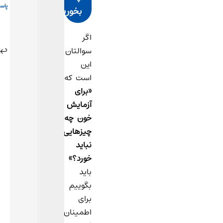
پاسخ
بخوریم؟
اگر
2 مهر
سوالتان
1404
این
در
تیم
16:08
است که
پزشکی
«برای
آنی
آزمایش
آزما
خون چه
گفت:
چیزهایی
با
نباید
سلام
خورد؟»
برای
باید
نتیجه
بگوییم
دقیق
برای
و
اطمینان
قابل