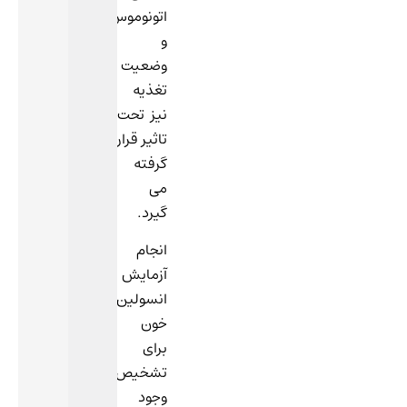
اتونوموس
و
وضعیت
تغذیه
نیز تحت
تاثیر قرار
گرفته
می
گیرد.
انجام
آزمایش
انسولین
خون
برای
تشخیص
وجود