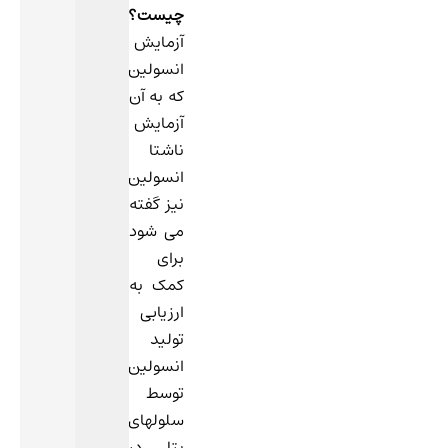
چیست؟
آزمایش
انسولین
که به آن
آزمایش
ناشتا
انسولین
نیز گفته
می شود
برای
کمک به
ارزیابی
تولید
انسولین
توسط
سلولهای
بتا در