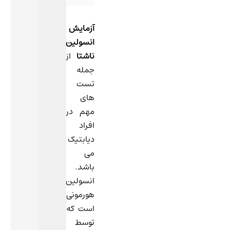
آزمایش
انسولین
ناشتا
از
جمله
تست
های
مهم در
افراد
دیابتیک
می
باشد.
انسولین،
هورمونی
است که
توسط