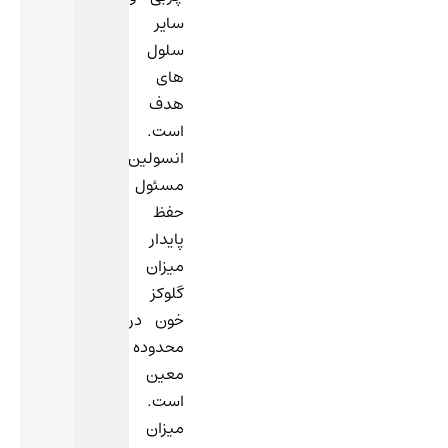
سایر
سلول
های
هدف
است.
انسولین
مسئول
حفظ
پایدار
میزان
گلوکز
خون در
محدوده
معین
است.
میزان