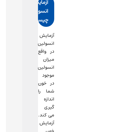
آزمایش
انسولین
چیست؟
آزمایش
انسولین
در واقع
میزان
انسولین
موجود
در خون
شما را
اندازه
گیری
می کند.
آزمایش
خون