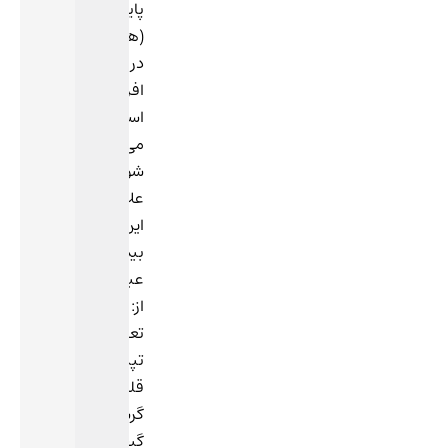
پایین
(هیپوگلیسمی)
در
افراد
استفاده
می
شود.
علائم
این
بیماری
عبارتند
از:
تعریق،
تپش
قلب،
گرسنگی،
گیجی،