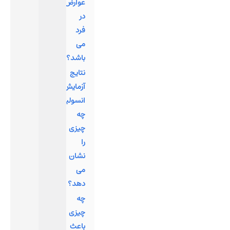
عوارض
در
فرد
می
باشد؟
نتایج
آزمایش
انسولین
چه
چیزی
را
نشان
می
دهد؟
چه
چیزی
باعث