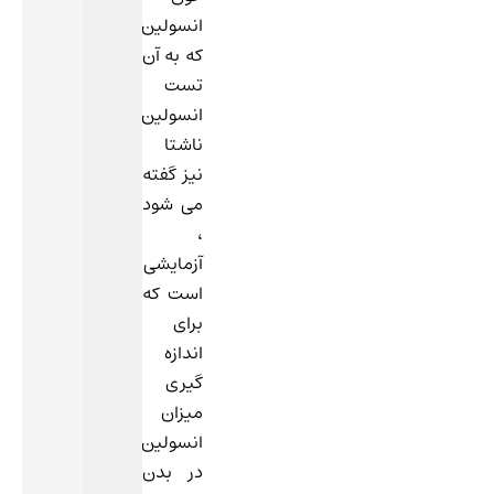
انسولین
که به آن
تست
انسولین
ناشتا
نیز گفته
می شود
،
آزمایشی
است که
برای
اندازه
گیری
میزان
انسولین
در بدن