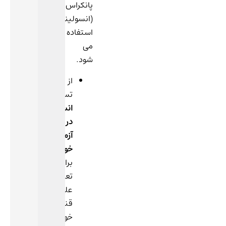
پانکراس
(انسولینوم)
استفاده
می
شود.
از
تست
انسولین
در
آزمایش
خون
برای
تعیین
علت
قند
خون