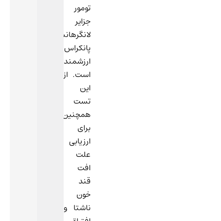
تومور
جزایر
لانگرهانس
پانکراس
ارزشمند
است. از
این
تست
همچنین
برای
ارزیابی
علت
افت
قند
خون
ناشتا و