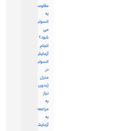
مقاومت
به
انسولین
می
شود؟
انجام
آزمایش
انسولین
در
منزل
(بدون
نیاز
به
مراجعه
به
آزمایشگاه)