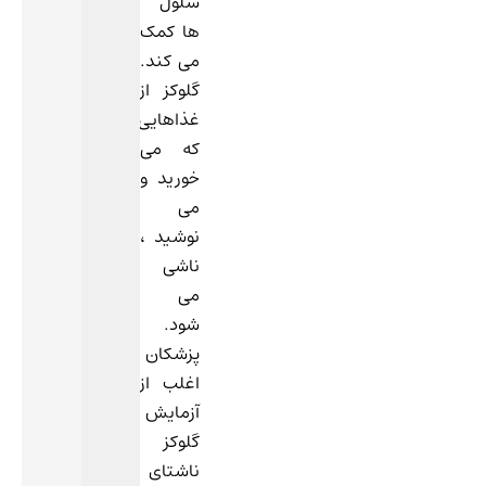
سلول
ها کمک
می کند.
گلوکز از
غذاهایی
که می
خورید و
می
نوشید ،
ناشی
می
شود.
پزشکان
اغلب از
آزمایش
گلوکز
ناشتای