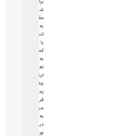
برای
شناسایی
مقاومت
به
انسولین
یا
کمک
به
تعیین
اینکه
چه
زمانی
فرد
مبتلا
به
دیابت
نوع