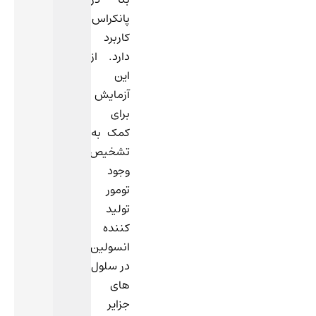
پانکراس
کاربرد
دارد. از
این
آزمایش
برای
کمک به
تشخیص
وجود
تومور
تولید
کننده
انسولین
در سلول
های
جزایر