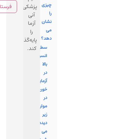
چیزی
پزشکی
را
آنی
نشان
آزما
می
را
دهد؟
پایه‌گذاری
سطح
کند.
انسولین
بالا
در
آزمایش
خون
در
موارد
زیر
دیده
می