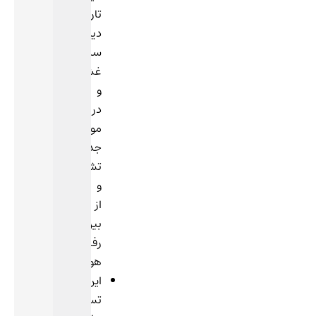
تاری
دید،
سرگیجه،
غش
و
در
موارد
جدی،
تشنج
و
از
بین
رفتن
هوشیاری.
این
تست