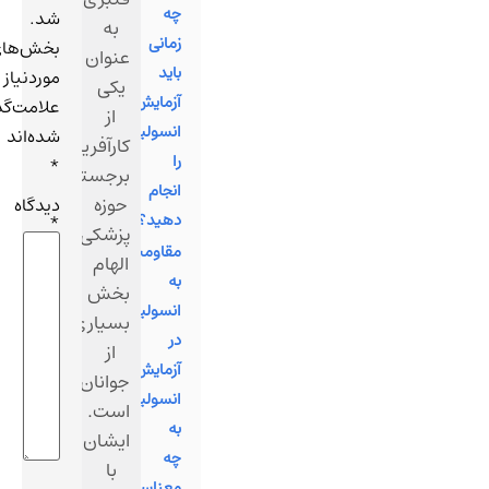
چه
شد.
به
زمانی
بخش‌های
عنوان
باید
موردنیاز
یکی
آزمایش
علامت‌گذاری
از
انسولین
شده‌اند
کارآفرینان
را
*
برجسته
انجام
حوزه
دیدگاه
دهید؟
*
پزشکی،
مقاومت
الهام
به
بخش
انسولین
بسیاری
در
از
آزمایش
جوانان
انسولین
است.
به
ایشان
چه
با
معناست؟