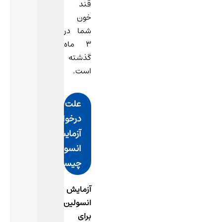
قند
خون
شما در
3 ماه
گذشته
است.
علت
درخواست
آزمایش
انسولین
چیست؟
آزمایش
انسولین
برای