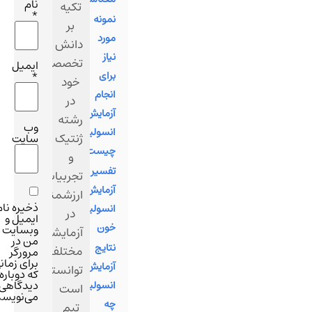
نام
تکیه
*
نمونه
بر
مورد
دانش
نیاز
تخصصی
ایمیل
برای
*
خود
انجام
در
آزمایش
رشته
وب‌
انسولین
ژنتیک
سایت
چیست؟
و
تفسیر
تجربیات
آزمایش
ارزشمندشان
ذخیره نام،
انسولین
در
ایمیل و
خون
وبسایت
آزمایشگاه‌های
من در
نتایج
مختلف،
مرورگر
برای زمانی
آزمایش
توانسته
که دوباره
دیدگاهی
انسولین
است
می‌نویسم.
چه
تیم