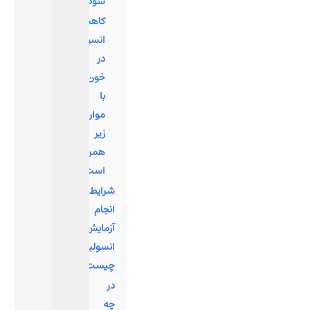
شود:
کاهش
انسولین
در
خون
با
موارد
زیر
همراه
است:
شرایط
انجام
آزمایش
انسولین
چیست؟
در
چه