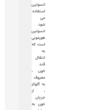
انسولین
استفاده
می
شود.
انسولین
هورمونی
است که
به
انتقال
قند
خون ،
معروف
به گلوکز
، از
جریان
خون به