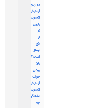
مواردی
آزمایش
انسولین
پایین
تر
از
رنج
نرمال
است؟
بالا
بودن
جواب
آزمایش
انسولین
نشانگر
چه