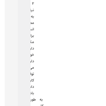
2
نیاز
به
مصرف
انسولین
برای
مکمل
داروهای
خوراکی
دارد،
می
تواند
کاربرد
داشته
باشد.
به طور
کلی