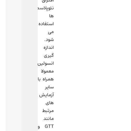
افتراق
نئوپلاسم
ها
استفاده
می
شود.
اندازه
گیری
انسولین
معمولا
همراه با
سایر
آزمایش
های
مرتبط
مانند
GTT و