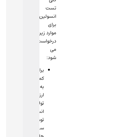
تست
انسولین
برای
موارد زیر
درخواست
می
شود:
برای
کمک
به
ارزیابی
تولید
انسولین
توسط
سلول
های