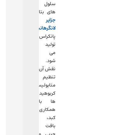
سلول
های بتا
جزایر
لانگرهانس
پانکراس
تولید
می
شود.
نقش آن
تنظیم
متابولیسم
کربوهیدرات
ها با
همکاری
کبد،
بافت
چربی و