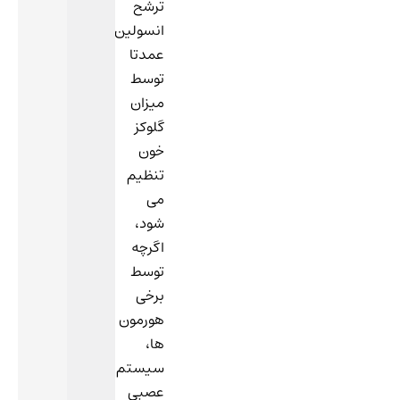
ترشح
انسولین
عمدتا
توسط
میزان
گلوکز
خون
تنظیم
می
شود،
اگرچه
توسط
برخی
هورمون
ها،
سیستم
عصبی