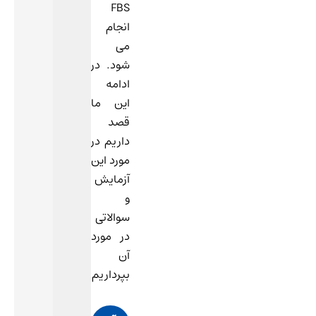
FBS
انجام
می
شود. در
ادامه
این ما
قصد
داریم در
مورد این
آزمایش
و
سوالاتی
در مورد
آن
بپرداریم: