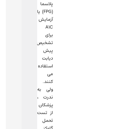
پلاسما
(FPG) یا
آزمایش
A1C
برای
تشخیص
پیش
دیابت
استفاده
می
کنند.
ولی به
ندرت ،
پزشکان
از تست
تحمل
گلوکز