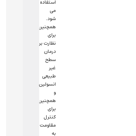
استفاده
می
شود.
همچنین
برای
نظارت بر
درمان
سطح
غیر
طبیعی
انسولین
و
همچنین
برای
کنترل
مقاومت
به