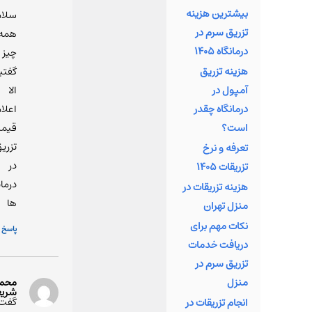
بیشترین هزینه
بخش بسیار
سلام
تزریق سرم در
از جوانان
همه
درمانگاه 1405
است. ایشان
چیز
هزینه تزریق
با تکیه بر
گفتی
آمپول در
دانش
الا
درمانگاه چقدر
تخصصی خود
اعلا
است؟
در رشته ژنتی
قیم
و تجربیات
تزری
تعرفه و نرخ
ارزشمندشان
در
تزریقات 1405
در
درمان
هزینه تزریقات در
آزمایشگاه‌ها
ها
منزل تهران
مختلف،
نکات مهم برای
پاسخ
توانسته اس
دریافت خدمات
تیم پزشکی
تزریق سرم در
آنی آزما را
محم
منزل
شریع
پایه‌گذاری
گفت:
انجام تزریقات در