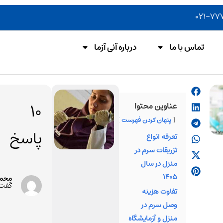
تماس با ما
درباره آنی آزما
دکتر
10
عناوین محتوا
فرنوش
پنهان کردن فهرست
قنبری
پاسخ
تعرفه انواع
داستان
تزریقات سرم در
موفقیت
منزل در سال
فرنوش قنبر
1405
محم
به عنوان یک
گفت:
تفاوت هزینه
از کارآفرینان
وصل سرم در
برجسته حوز
منزل و آزمایشگاه
پزشکی، الهام