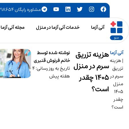
مشاوره رایگان ۷۷۷۱۸۶۵۴-۰۲۱
آنی آزما
خدمات آنی آزما در منزل
مجله آنی آزما
منو
آنی آزما
هزینه تزریق
نوشته شده توسط
|
هزینه
خانم فرنوش قنبری
سرم در منزل
تزریق
تاریخ به روز رسانی: 4
1405 چقدر
سرم در
هفته پیش
منزل
است؟
1405
چقدر
است؟