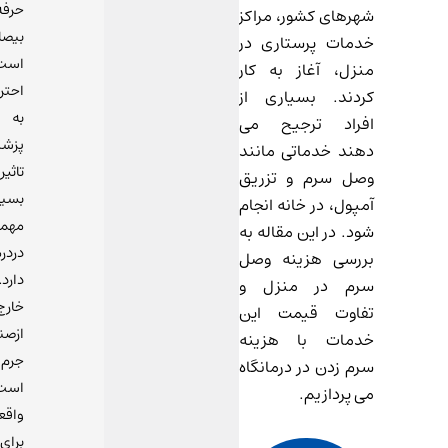
حرفه
شهرهای کشور، مراکز
بیص
خدمات پرستاری در
است
منزل، آغاز به کار
احتر
کردند. بسیاری از
به
افراد ترجیح می
پزش
دهند خدماتی مانند
تاثیر
وصل سرم و تزریق
بسیا
آمپول، در خانه انجام
مهم
شود. در این مقاله به
دردر
بررسی هزینه وصل
دارد
سرم در منزل و
خارج
تفاوت قیمت این
ازصن
خدمات با هزینه
جرم
سرم زدن در درمانگاه
است
می پردازیم.
واقع
برای