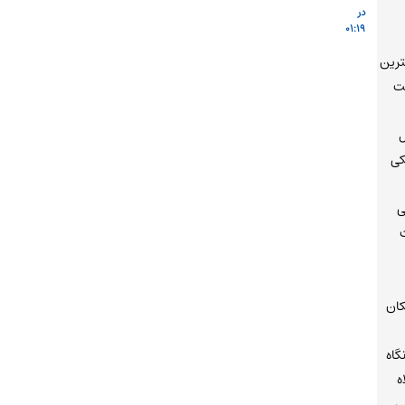
در
01:19
رین
ت
کی
ی
ان
گاه
ه
ی