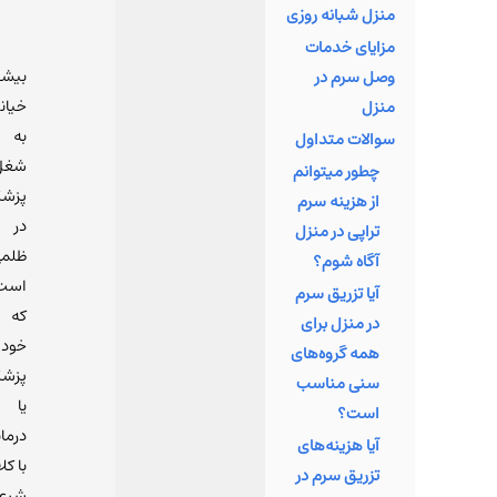
کند.
منزل شبانه روزی
مزایای خدمات
بیشت
وصل سرم در
خیان
منزل
به
سوالات متداول
شغل
چطور میتوانم
پزش
از هزینه سرم
در
تراپی در منزل
ظلم
آگاه شوم؟
است
آیا تزریق سرم
که
در منزل برای
خود
همه گروه‌های
پزشک
سنی مناسب
یا
است؟
درمان
آیا هزینه‌های
با کلا
تزریق سرم در
شرع