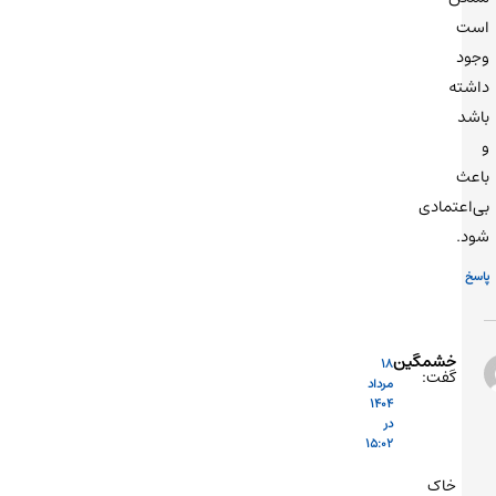
است
وجود
داشته
باشد
و
باعث
بی‌اعتمادی
شود.
پاسخ
خشمگین
18
گفت:
مرداد
1404
در
15:02
خاک‌