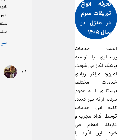
تعرفه انواع
نابو
تزریقات سرم
این
در منزل در
صنف
سال 1405
متاس
پاسخ
اغلب خدمات
پرستاری با توصیه
پزشک آغاز می شوند.
امروزه مراکز زیادی
خدمات مختلف
پرستاری را به عموم
مردم ارائه می کنند.
کلیه این خدمات
توسط افراد مجرب و
کاربلد انجام می
شود. این افراد یا