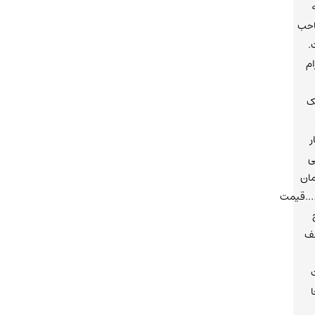
احب
.
ام
ک
ر
ی
مان
….قیمت
ف
ا