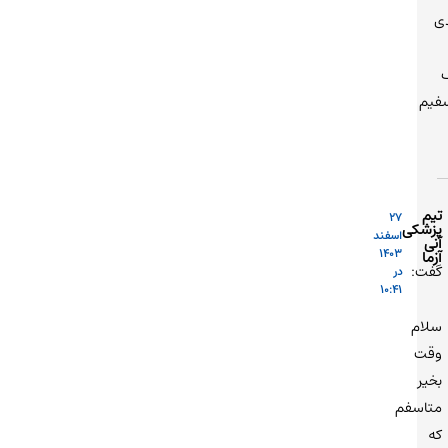
دی
فیم
تیم
27
پزشکی
اسفند
آنی
1403
آزما
گفت:
در
10:41
سلام
وقت
بخیر
متاسفم
که