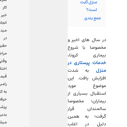
منزل ثابت
کار
است؟
خیر
جمع بندی
انجا
مید
در
در سال های اخیر و
حقی
مخصوصا با شروع
مراج
بیماری کرونا،
وقتی
خدمات پرستاری‌ در
اختل
منزل‌
به شدت
قیم
افزایش یافت. این
رامی
موضوع مورد
به ک
استقبال بسیاری از
حرفه
بیماران؛ مخصوصا
پزش
سالمندان قرار
بدبی
گرفت؛ به همین
میشو
دلیل در اغلب