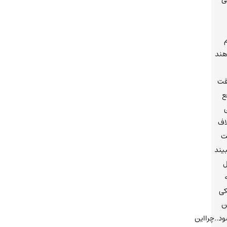
م
هند
قت
ع
اف
ت
بیند
ل
کی
ن
د..چرااین