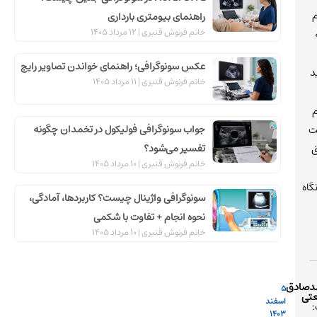
ی
راهنمای بیومتری بارداری
خانم فرنوش قنبری
12 مرداد 1405
عکس سونوگرافی؛ راهنمای خواندن تصاویر رایج
د
خانم فرنوش قنبری
11 مرداد 1405
م
جواب سونوگرافی فولیکول در تخمدان چگونه
ک
ت
تفسیر می‌شود؟
ق
خانم فرنوش قنبری
10 مرداد 1405
گاه
سونوگرافی واژینال چیست؟ کاربردها، آمادگی،
ی
نحوه انجام + تفاوت با شکمی
خانم فرنوش قنبری
10 مرداد 1405
ت
دصادق
5
تی
اسفند
1403