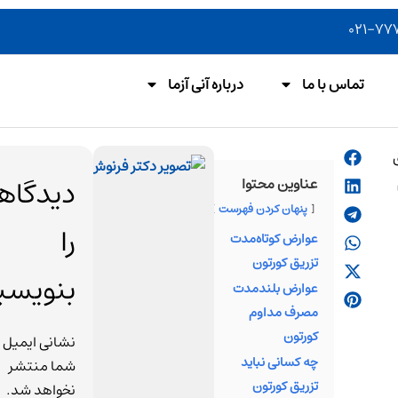
تماس با ما
درباره آنی آزما
د
دیدگاه
عناوین محتوا
فر
پنهان کردن فهرست
ق
را
عوارض کوتاه‌مدت
د
تزریق کورتون
مو
بنویسی
عوارض بلندمدت
فرنو
مصرف مداوم
به ع
کورتون
از ک
نشانی ایمیل
چه کسانی نباید
برجس
شما منتشر
تزریق کورتون
پزشک
نخواهد شد.