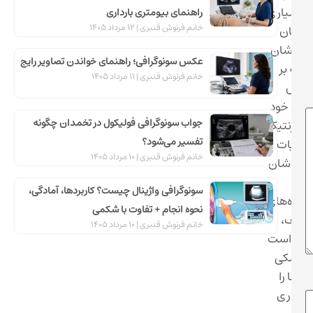
بسیاری
راهنمای بیومتری بارداری
خانم فرنوش قنبری
12 مرداد 1405
 جوانان
. ایشان
عکس سونوگرافی؛ راهنمای خواندن تصاویر رایج
 تکیه بر
خانم فرنوش قنبری
11 مرداد 1405
انش
صی خود
جواب سونوگرافی فولیکول در تخمدان چگونه
شته ژنتیک
تفسیر می‌شود؟
تجربیات
خانم فرنوش قنبری
10 مرداد 1405
شمندشان
در
سونوگرافی واژینال چیست؟ کاربردها، آمادگی،
یشگاه‌های
نحوه انجام + تفاوت با شکمی
ختلف،
خانم فرنوش قنبری
10 مرداد 1405
سته است
 پزشکی
 آزما را
ه‌گذاری