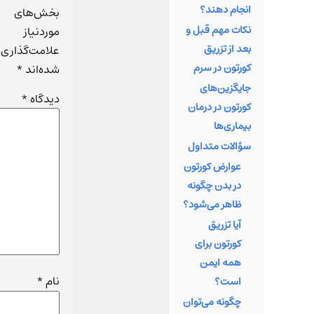
انجام دهند؟
بخش 
بخش‌های
نکات مهم قبل و
از
موردنیاز
بعد از تزریق
است
علامت‌گذاری
کورتون در سرم
با
شده‌اند
*
د
جایگزین‌های
دیدگاه
*
تخص
کورتون در درمان
در ر
بیماری‌ها
و 
سؤالات متداول
ارز
عوارض کورتون
در بدن چگونه
آزما
ظاهر می‌شود؟
م
آیا تزریق
توان
کورتون برای
تیم
همه ایمن
آنی
نام
*
است؟
پای
چگونه می‌توان