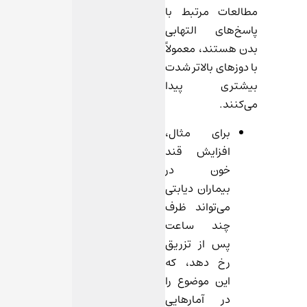
مطالعات مرتبط با
پاسخ‌های التهابی
بدن هستند، معمولاً
با دوزهای بالاتر شدت
بیشتری پیدا
می‌کنند.
برای مثال،
افزایش قند
خون در
بیماران دیابتی
می‌تواند ظرف
چند ساعت
پس از تزریق
رخ دهد، که
این موضوع را
در آمارهایی