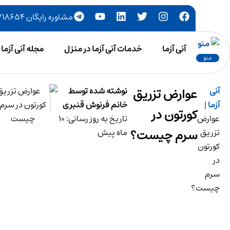
مشاوره رایگان ۷۷۷۱۸۶۵۴-۰۲۱
آنی آزما
خدمات آنی آزما در منزل
مجله آنی آزما
منو
آنی
عوارض تزریق
نوشته شده توسط
آزما
|
خانم فرنوش قنبری
کورتون در
عوارض
تاریخ به روز رسانی: 10
سرم چیست؟
تزریق
ماه پیش
کورتون
در
سرم
چیست؟