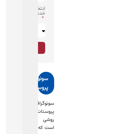
انتخاب
خدمت
ثبت
درخواست
سونوگرافی
پروستات
سونوگرافی
پروستات
روشی
است که