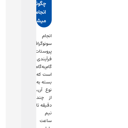
چگونه
انجام
میشود؟
انجام
سونوگرافی
پروستات
فرآیندی
گام‌به‌گام
است که
بسته به
نوع آن،
از چند
دقیقه تا
نیم
ساعت