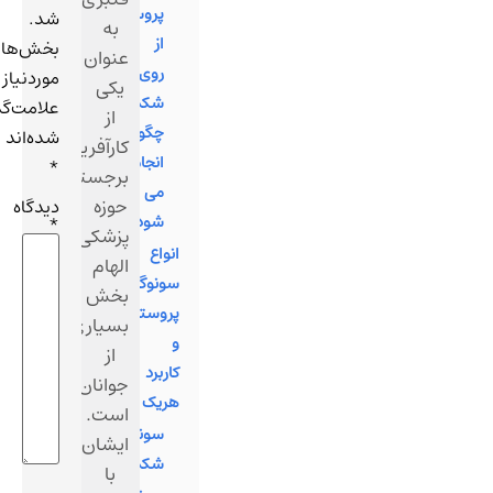
پروستات
شد.
به
از
بخش‌های
عنوان
روی
موردنیاز
یکی
شکم
علامت‌گذاری
از
چگونه
شده‌اند
کارآفرینان
انجام
*
برجسته
می
حوزه
دیدگاه
شود؟
*
پزشکی،
انواع
الهام
سونوگرافی
بخش
پروستات
بسیاری
و
از
کاربرد
جوانان
هریک
است.
سونوگرافی
ایشان
شکمی:
با