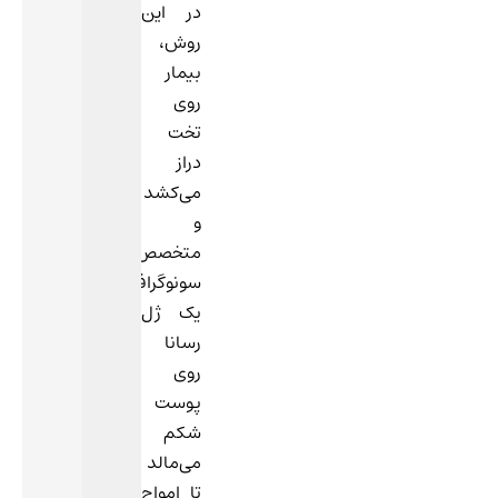
در این
روش،
بیمار
روی
تخت
دراز
می‌کشد
و
متخصص
سونوگرافی
یک ژل
رسانا
روی
پوست
شکم
می‌مالد
تا امواج