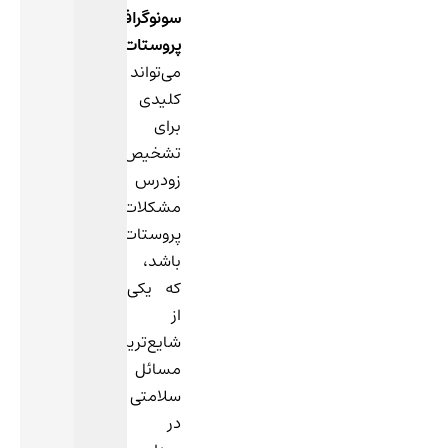
سونوگرافی
پروستات
می‌تواند
کلیدی
برای
تشخیص
زودرس
مشکلات
پروستات
باشد،
که یکی
از
شایع‌ترین
مسائل
سلامتی
در