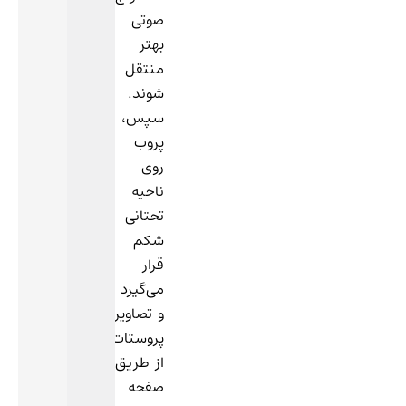
صوتی
بهتر
منتقل
شوند.
سپس،
پروب
روی
ناحیه
تحتانی
شکم
قرار
می‌گیرد
و تصاویر
پروستات
از طریق
صفحه