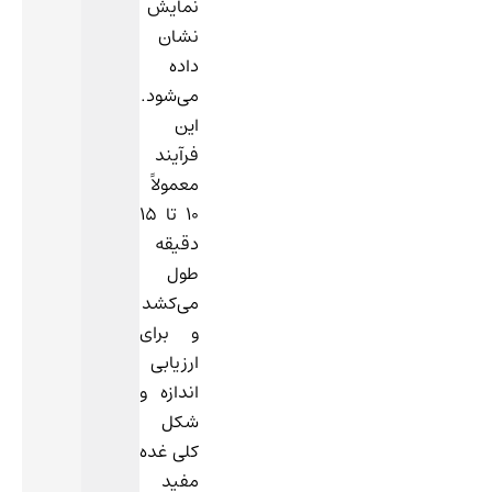
نمایش
نشان
داده
می‌شود.
این
فرآیند
معمولاً
۱۰ تا ۱۵
دقیقه
طول
می‌کشد
و برای
ارزیابی
اندازه و
شکل
کلی غده
مفید