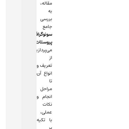
مقاله،
به
بررسی
جامع
سونوگرافی
پروستات
می‌پردازیم،
از
تعریف و
انواع آن
تا
مراحل
انجام و
نکات
عملی،
با تکیه
بر