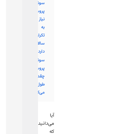
سونوگرافی
پروستات
نیاز
به
تکرار
سالانه
دارد؟
سونوگرافی
پروستات
چقدر
طول
می‌کشد؟
آیا
می‌دانید
که