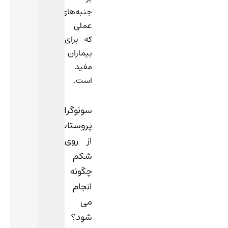
جنبه‌های
عملی
که برای
بیماران
مفید
است.
سونوگرافی
پروستات
از روی
شکم
چگونه
انجام
می
شود؟