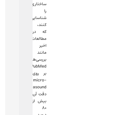
ساختاری
را
شناسایی
کنند،
که در
مطالعات
اخیر
مانند
بررسی‌های
PubMed
بر روی
micro-
ultrasound،
دقت آن
بیش از
۸۰
درصد