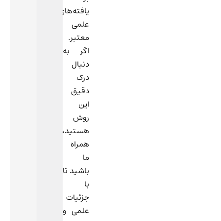
یافته‌های
علمی
معتبر.
اگر به
دنبال
درک
دقیق
این
روش
هستید،
همراه
ما
باشید تا
با
جزئیات
علمی و