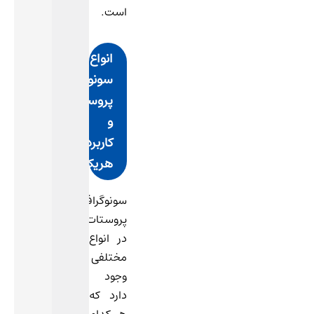
است.
انواع
سونوگرافی
پروستات
و
کاربرد
هریک
سونوگرافی
پروستات
در انواع
مختلفی
وجود
دارد که
هر کدام