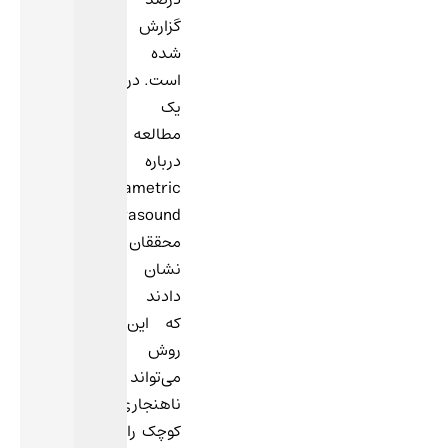
گزارش
شده
است. در
یک
مطالعه
درباره
multiparametric
ultrasound،
محققان
نشان
دادند
که این
روش
می‌تواند
ناهنجاری‌های
کوچک را