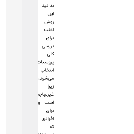
بدانید
این
روش
اغلب
برای
بررسی
کلی
پروستات
انتخاب
می‌شود،
زیرا
غیرتهاجمی
است و
برای
افرادی
که