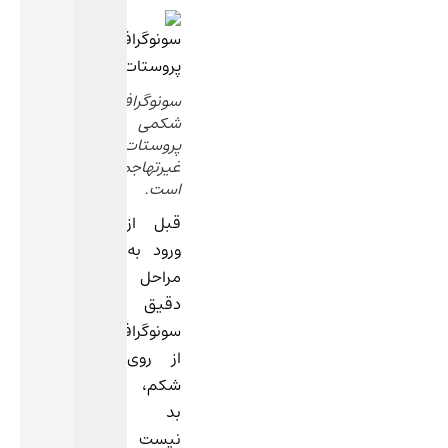
سونوگرافی
شکمی
پروستات
غیرتهاجمی
است.
قبل از
ورود به
مراحل
دقیق
سونوگرافی
از روی
شکم،
بد
نیست