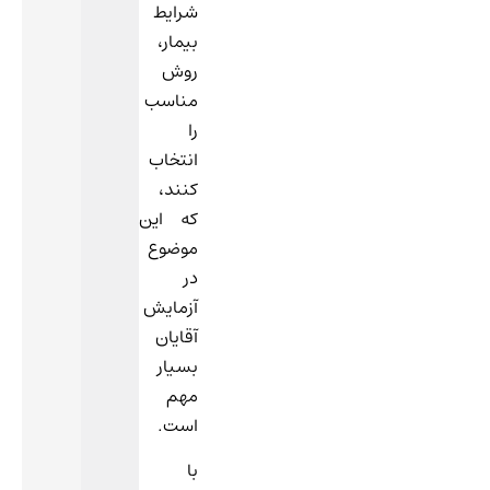
شرایط
بیمار،
روش
مناسب
را
انتخاب
کنند،
که این
موضوع
در
آزمایش
آقایان
بسیار
مهم
است.
با