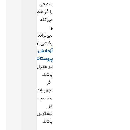
سطحی
را فراهم
می‌کند
و
می‌تواند
بخشی از
آزمایش
پروستات
در منزل
باشد،
اگر
تجهیزات
مناسب
در
دسترس
باشد.