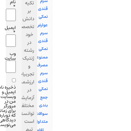
سرم
نام
تکیه
*
قندی
بر
نمکی
دانش
عوارض
تخصصی
ایمیل
*
سرم
خود
قندی
در
نمکی
رشته
وب‌
ممنوعیت
ژنتیک
سایت
مصرف
و
سرم
تجربیات
قندی
ارزشمندشان
ذخیره نام،
نمکی
در
ایمیل و
وبسایت
آزمایشگاه‌های
جمع
من در
مختلف،
بندی
مرورگر
برای زمانی
توانسته
سوالات
که دوباره
دیدگاهی
است
متداول
می‌نویسم.
تیم
تفاوت