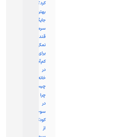
کرد؟
بهترین
جایگزین
سرم
قندی
نمکی
برای
کم‌آبی
در
خانه
چیست؟
چرا
در
سوختگی
کودکان
از
سرم