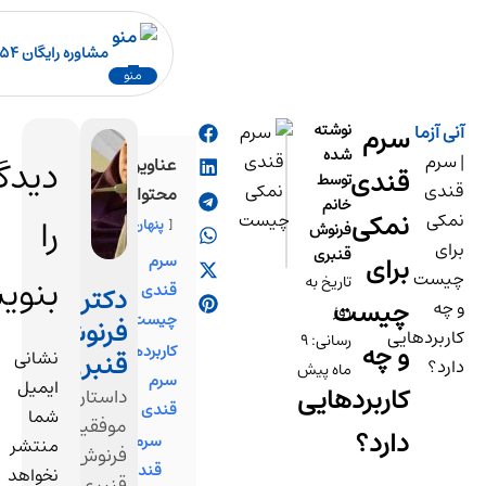
رزرو نوبت آنلاین
مشاوره رایگان ۷۷۷۱۸۶۵۴-۰۲۱
منو
دیدگاهتان
عناوین
محتوا
را
پنهان کردن فهرست
سرم
بنویسید
قندی
دکتر
چیست؟
فرنوش
کاربردهای
قنبری
نشانی
سرم
ایمیل
داستان
قندی
شما
موفقیت
سرم
منتشر
فرنوش
قندی
نخواهد
قنبری