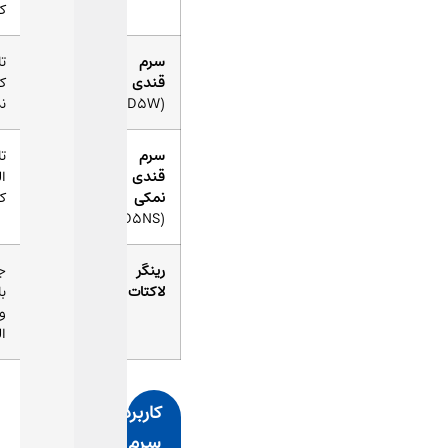
کالری)
سرم
دکستروز
تامین آب و
قندی
۵٪ در
کالری (بدون
(D5W)
آب مقطر
نمک)
سرم
دکستروز
تامین آب،
قندی
۵٪ +
الکترولیت و
نمکی
سالین
کالری
۰.۹٪
(D5NS)
رینگر
سدیم،
جبران حجم
لاکتات
پتاسیم،
بالای مایعات
کلسیم،
و
کلرید
الکترولیت‌ها
کاربردهای
سرم