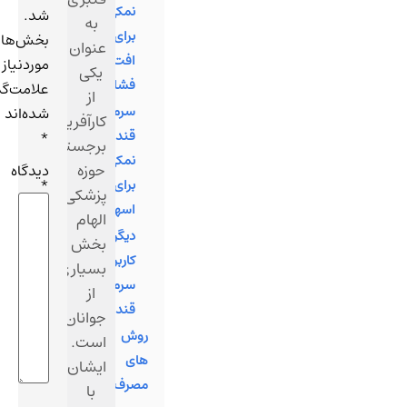
نمکی
شد.
به
برای
بخش‌های
عنوان
افت
موردنیاز
یکی
فشار
علامت‌گذاری
از
سرم
شده‌اند
کارآفرینان
قندی
*
برجسته
نمکی
حوزه
دیدگاه
*
برای
پزشکی،
اسهال
الهام
دیگر
بخش
کاربردهای
بسیاری
سرم
از
قندی
جوانان
روش
است.
های
ایشان
مصرف
با