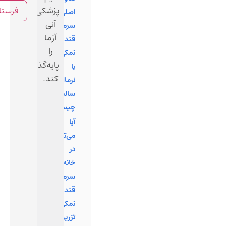
پزشکی
اصلی
آنی
سرم
آزما
قندی
را
نمکی
پایه‌گذاری
با
کند.
نرمال
سالین
چیست؟
آیا
می‌توان
در
خانه
سرم
قندی
نمکی
تزریق