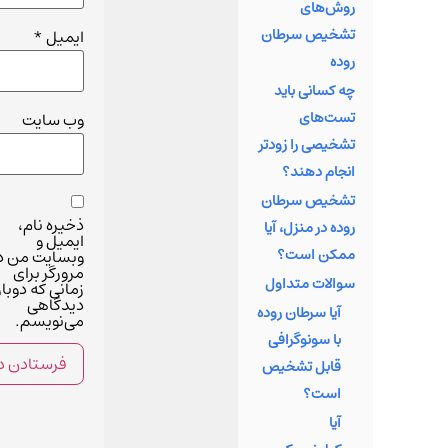
کند.
روش‌های
تشخیص سرطان
ایمیل
*
روده
چه کسانی باید
تست‌های
وب‌ سایت
تشخیصی را زودتر
انجام دهند؟
تشخیص سرطان
ذخیره نام،
روده در منزل، آیا
ایمیل و
ممکن است؟
وبسایت من د
مرورگر برای
سوالات متداول
زمانی که دوبار
دیدگاهی
آیا سرطان روده
می‌نویسم.
با سونوگرافی
قابل تشخیص
است؟
آیا