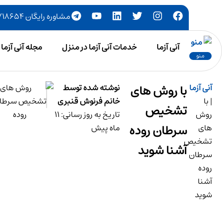
مشاوره رایگان ۷۷۷۱۸۶۵۴-۰۲۱
آنی آزما
خدمات آنی آزما در منزل
مجله آنی آزما
منو
آنی آزما
با روش های
نوشته شده توسط
|
با
خانم فرنوش قنبری
تشخیص
روش
تاریخ به روز رسانی: 11
سرطان روده
های
ماه پیش
تشخیص
آشنا شوید
سرطان
روده
آشنا
شوید