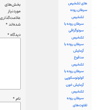
های تشخیص
بخش بسیار
بخش‌های
سرطان روده
از جوانان
موردنیاز
تشخیص
است. ایشان
علامت‌گذاری
سرطان روده با
با تکیه بر
شده‌اند
*
سونوگرافی
دانش
دیدگاه
*
تخصصی خود
تشخیص
در رشته ژنتی
سرطان روده با
و تجربیات
آزمایش
ارزشمندشا
مدفوع
در
تشخیص
آزمایشگاه‌ها
سرطان روده با
مختلف،
کولونوسکوپی
توانسته اس
آزمایش خون
تیم پزشکی
تشخیص
آنی آزما را
سرطان روده
نام
*
پایه‌گذاری
تفاوت‌های