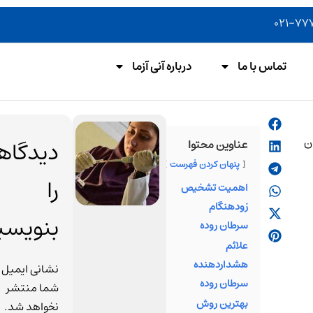
تماس با ما
درباره آنی آزما
دکتر
دیدگاه
عناوین محتوا
فرنوش
پنهان کردن فهرست
قنبری
را
اهمیت تشخیص
داستان
زودهنگام
موفقیت
بنویسی
سرطان روده
فرنوش قنبر
علائم
به عنوان یک
هشداردهنده
از کارآفرینان
نشانی ایمیل
سرطان روده
برجسته حوز
شما منتشر
بهترین روش‌
پزشکی، الها
نخواهد شد.