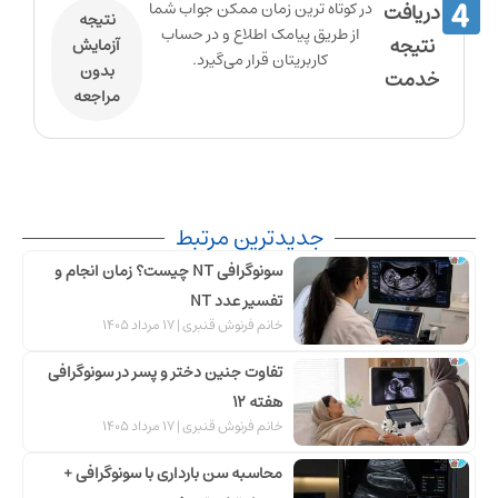
دریافت
در کوتاه ترین زمان ممکن جواب شما
نتیجه
از طریق پیامک اطلاع و در حساب
نتیجه
آزمایش
کاربریتان قرار می‌گیرد.
بدون
خدمت
مراجعه
جدیدترین مرتبط
سونوگرافی NT چیست؟ زمان انجام و
تفسیر عدد NT
خانم فرنوش قنبری
17 مرداد 1405
تفاوت جنین دختر و پسر در سونوگرافی
هفته 12
خانم فرنوش قنبری
17 مرداد 1405
محاسبه سن بارداری با سونوگرافی +