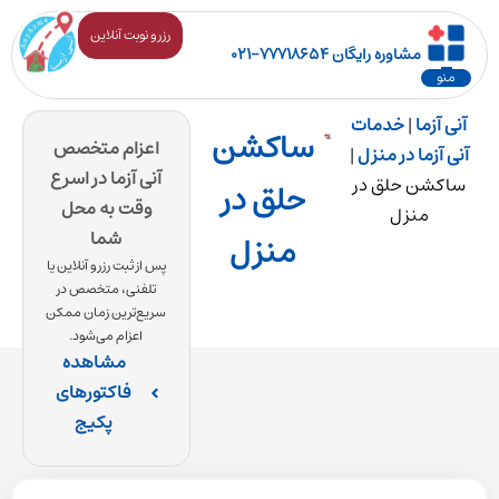
رزرو نوبت آنلاین
مشاوره رایگان ۷۷۷۱۸۶۵۴-۰۲۱
منو
آنی آزما
|
خدمات
ساکشن
اعزام متخصص
درصورت داشتن بیمه، فاکتور رسمی ارائه می‌گردد.
آنی آزما در منزل
|
آنی آزما در اسرع
پس از انجام خدمت، فاکتور رسمی در صورت
ساکشن حلق در
حلق در
وقت به محل
منزل
داشتن بیمه در اختیارتان قرار می‌گیرد.
شما
منزل
مشاهده توضیحات پکیج
پس از ثبت رزرو آنلاین یا
تلفنی، متخصص در
سریع‌ترین زمان ممکن
اعزام می‌شود.
مشاهده
فاکتورهای
پکیج